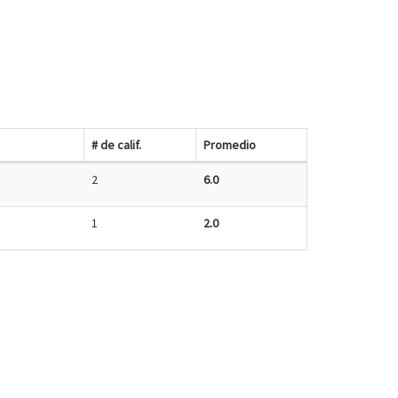
# de calif.
Promedio
2
6.0
1
2.0