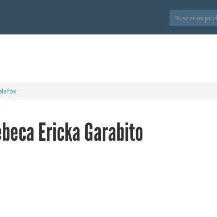
alafox
ebeca Ericka Garabito