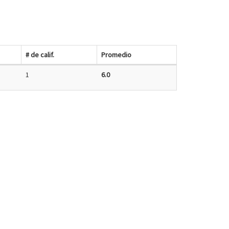
# de calif.
Promedio
1
6.0