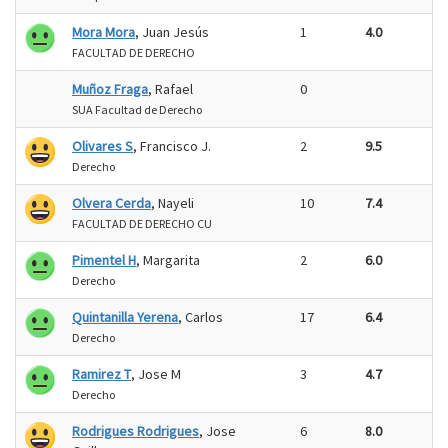
Mora Mora
, Juan Jesús
1
4.0
FACULTAD DE DERECHO
Muñoz Fraga
, Rafael
0
SUA Facultad de Derecho
Olivares S
, Francisco J.
2
9.5
Derecho
Olvera Cerda
, Nayeli
10
7.4
FACULTAD DE DERECHO CU
Pimentel H
, Margarita
2
6.0
Derecho
Quintanilla Yerena
, Carlos
17
6.4
Derecho
Ramirez T
, Jose M
3
4.7
Derecho
Rodrigues Rodrigues
, Jose
6
8.0