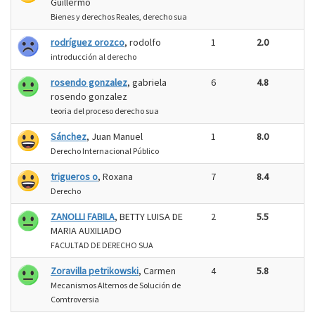
Guillermo
Bienes y derechos Reales, derecho sua
rodríguez orozco
, rodolfo
1
2.0
introducción al derecho
rosendo gonzalez
, gabriela
6
4.8
rosendo gonzalez
teoria del proceso derecho sua
Sánchez
, Juan Manuel
1
8.0
Derecho Internacional Público
trigueros o
, Roxana
7
8.4
Derecho
ZANOLLI FABILA
, BETTY LUISA DE
2
5.5
MARIA AUXILIADO
FACULTAD DE DERECHO SUA
Zoravilla petrikowski
, Carmen
4
5.8
Mecanismos Alternos de Solución de
Comtroversia