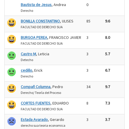
Bautista de Jesus
, Andrea
0
Derecho
BONILLA CONSTANTINO
, ULISES
85
9.6
FACULTAD DE DERECHO SUA
BURGOA PEREA
, FRANCISCO JAVIER
3
8.0
FACULTAD DE DERECHO SUA
Castro M
, Leticia
3
5.7
Detecho
cedillo
, Erick
3
6.7
Derecho
Compañ Columna
, Pedro
34
9.7
Derecho/ Teoría del Proceso
CORTES FUENTES
, EDUARDO
8
7.3
FACULTAD DE DERECHO SUA
Estada Avarado
, Gerardo
3
3.7
derecho sua teoria economica