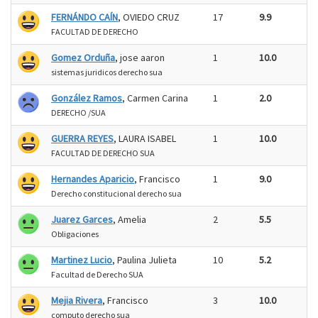
FERNÁNDO CAÍN
, OVIEDO CRUZ
17
9.9
FACULTAD DE DERECHO
Gomez Orduña
, jose aaron
1
10.0
sistemas juridicos derecho sua
González Ramos
, Carmen Carina
1
2.0
DERECHO /SUA
GUERRA REYES
, LAURA ISABEL
1
10.0
FACULTAD DE DERECHO SUA
Hernandes Aparicio
, Francisco
1
9.0
Derecho constitucional derecho sua
Juarez Garces
, Amelia
2
5.5
Obligaciones
Martinez Lucio
, Paulina Julieta
10
5.2
Facultad de Derecho SUA
Mejia Rivera
, Francisco
3
10.0
computo derecho sua