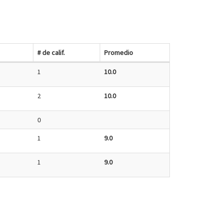
# de calif.
Promedio
1
10.0
2
10.0
0
1
9.0
1
9.0