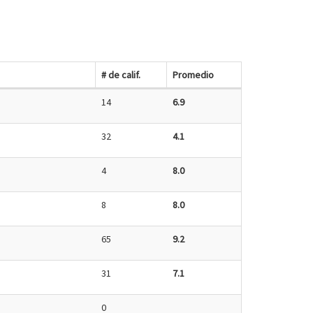
# de calif.
Promedio
14
6.9
32
4.1
4
8.0
8
8.0
65
9.2
31
7.1
0