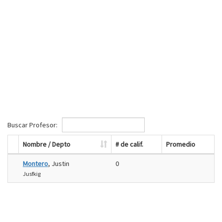
Buscar Profesor:
Nombre / Depto
# de calif.
Promedio
Montero
, Justin
0
Jusfkig