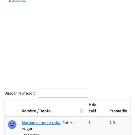
Buscar Profesor:
# de
Nombre / Depto
calif.
Promedio
Martinez cruz te roba
, Ratero lic
1
2.0
edgar
Lex semper