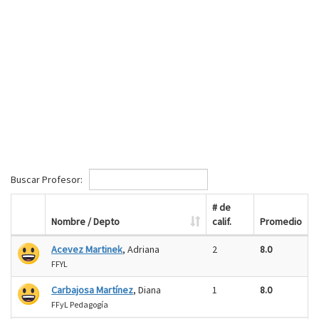
Buscar Profesor:
# de
Nombre / Depto
calif.
Promedio
Acevez Martinek
, Adriana
2
8.0
FFYL
Carbajosa Martínez
, Diana
1
8.0
FFyL Pedagogía