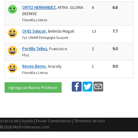
ORTIZ HERNANDEZ
, MTRA. GLORIA
6
6.8
DEENISE
Filosofía y letras
Ortíz Salazar
, Belinda Magali
13
7.7
FyL UNAM Pedagogía Suayed
Portillo Tellez
, Francisco
3
9.0
FFyL
Reyes Berny
, Aracely
1
9.0
Filosofía y Letras
Agrega un Nuevo Profesor
Acerca de
|
Ayuda
|
Enviar Comentarios
|
Términos de Uso
©2026 MisProfesores.com