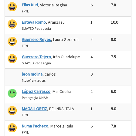
Elías Kuri
, Victoria Regina
6
7.8
FFYL
Esteva Romo
, Aranzazú
1
10.0
SUAYED Pedagogia
Guerrero Reyes
, Laura Gerarda
4
9.0
FFYL
Guerrero Tejero
, Irán Guadalupe
4
7.5
SUAYED Pedagogia
leon molina
, carlos
0
filosofía y letras
López Carrasco
, Ma. Cecilia
2
6.0
Pedagogía UNAM
MAGALI ORTIZ
, BELINDA ITALA
1
9.0
FFYL
Numa Pacheco
, Marcela Itala
6
7.8
FFYL