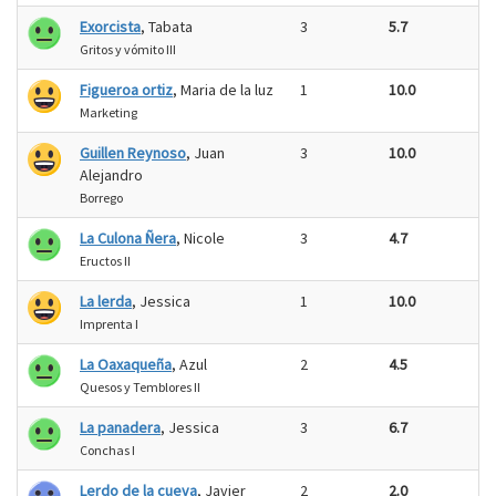
Exorcista
, Tabata
3
5.7
Gritos y vómito III
Figueroa ortiz
, Maria de la luz
1
10.0
Marketing
Guillen Reynoso
, Juan
3
10.0
Alejandro
Borrego
La Culona Ñera
, Nicole
3
4.7
Eructos II
La lerda
, Jessica
1
10.0
Imprenta I
La Oaxaqueña
, Azul
2
4.5
Quesos y Temblores II
La panadera
, Jessica
3
6.7
Conchas I
Lerdo de la cueva
, Javier
2
2.0