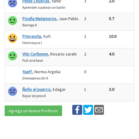
Patas Chuecas
, Yamir
3
2.0
Aprender a patear un balón
Pizaña Matamoros
, Jaun Pablo
3
5.7
Borrego II
Princesita
, Sofi
2
10.0
Hermosura I
Vito Corlionne
, Rosario sarahi
2
4.0
Pull and bear
Yaa!!?
, Norma Argelia
0
Desesperación II
Ñoño el puerco
, Edagar
1
3.0
Bajar de peso II
Agrega un Nuevo Profesor