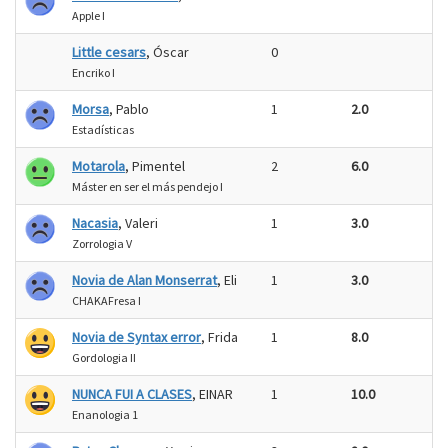
Apple I
Little cesars
, Óscar
0
Encriko I
Morsa
, Pablo
1
2.0
Estadísticas
Motarola
, Pimentel
2
6.0
Máster en ser el más pendejo I
Nacasia
, Valeri
1
3.0
Zorrologia V
Novia de Alan Monserrat
, Eli
1
3.0
CHAKAFresa I
Novia de Syntax error
, Frida
1
8.0
Gordologia II
NUNCA FUI A CLASES
, EINAR
1
10.0
Enanologia 1