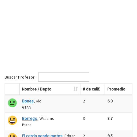
Buscar Profesor:
Nombre / Depto
# de calif.
Promedio
Bones
, Kid
2
6.0
GTA V
Borrego
, Williams
3
8.7
Pacas
El cerdo vende motos
, Edgar
2
9.5