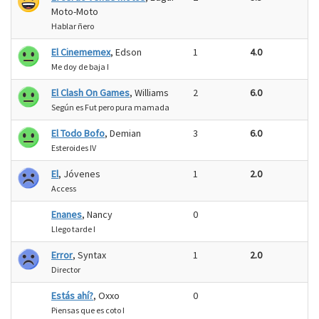
Moto-Moto
Hablar ñero
El Cinememex
, Edson
1
4.0
Me doy de baja I
El Clash On Games
, Williams
2
6.0
Según es Fut pero pura mamada
El Todo Bofo
, Demian
3
6.0
Esteroides IV
El
, Jóvenes
1
2.0
Access
Enanes
, Nancy
0
Llego tarde I
Error
, Syntax
1
2.0
Director
Estás ahí?
, Oxxo
0
Piensas que es coto I