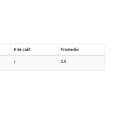
# de calif.
Promedio
1
2.0