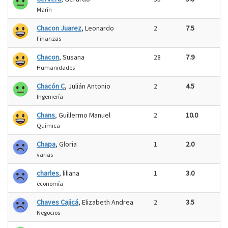
Marín
Chacon Juarez
, Leonardo
2
7.5
Finanzas
Chacon
, Susana
28
7.9
Humanidades
Chacón C
, Julián Antonio
2
4.5
Ingeniería
Chans
, Guillermo Manuel
2
10.0
Química
Chapa
, Gloria
1
2.0
varias
charles
, liliana
1
3.0
economía
Chaves Cajicá
, Elizabeth Andrea
2
3.5
Negocios