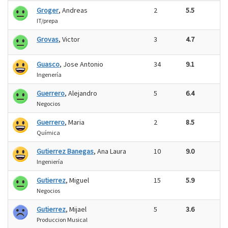
Groger
, Andreas
2
5.5
IT/prepa
Grovas
, Victor
3
4.7
Guasco
, Jose Antonio
34
9.1
Ingenería
Guerrero
, Alejandro
5
6.4
Negocios
Guerrero
, Maria
2
8.5
Química
Gutierrez Banegas
, Ana Laura
10
9.0
Ingeniería
Gutierrez
, Miguel
15
5.9
Negocios
Gutierrez
, Mijael
5
3.6
Produccion Musical