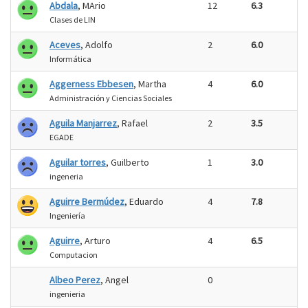
Abdala
, MArio
12
6.3
Clases de LIN
Aceves
, Adolfo
2
6.0
Informática
Aggerness Ebbesen
, Martha
4
6.0
Administración y Ciencias Sociales
Aguila Manjarrez
, Rafael
2
3.5
EGADE
Aguilar torres
, Guilberto
1
3.0
ingeneria
Aguirre Bermúdez
, Eduardo
4
7.8
Ingeniería
Aguirre
, Arturo
4
6.5
Computacion
Albeo Perez
, Angel
0
ingenieria