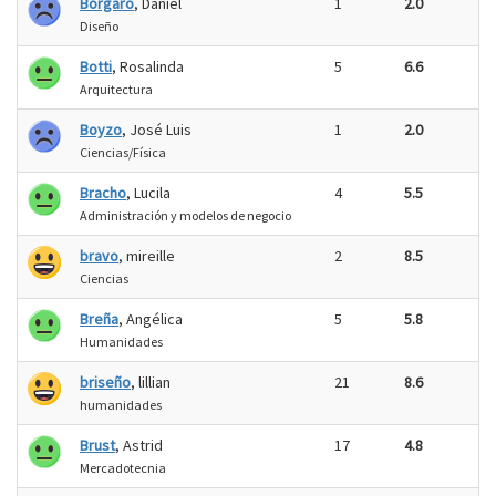
Borgaro
, Daniel
1
2.0
Diseño
Botti
, Rosalinda
5
6.6
Arquitectura
Boyzo
, José Luis
1
2.0
Ciencias/Física
Bracho
, Lucila
4
5.5
Administración y modelos de negocio
bravo
, mireille
2
8.5
Ciencias
Breña
, Angélica
5
5.8
Humanidades
briseño
, lillian
21
8.6
humanidades
Brust
, Astrid
17
4.8
Mercadotecnia