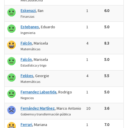
Mercadotecnia
Eskenazi
, Ilan
1
6.0
Finanzas
Estebanes
, Eduardo
1
5.0
Ingenieria
Falcón
, Marisela
4
8.3
Matemáticas
Falcón
, Marisela
1
5.0
Estadística y trigo
Fekkes
, Georgie
4
5.5
Matemáticas
Fernandez Labastida
, Rodrigo
1
5.0
Negocios
Fernández Martínez
, Marco Antonio
10
3.6
Gobierno y transformación pública
Ferrari
, Mariana
1
7.0