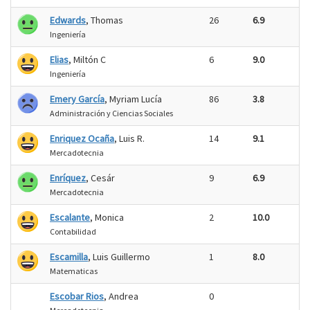
Edwards
, Thomas
26
6.9
Ingeniería
Elias
, Miltón C
6
9.0
Ingeniería
Emery García
, Myriam Lucía
86
3.8
Administración y Ciencias Sociales
Enriquez Ocaña
, Luis R.
14
9.1
Mercadotecnia
Enríquez
, Cesár
9
6.9
Mercadotecnia
Escalante
, Monica
2
10.0
Contabilidad
Escamilla
, Luis Guillermo
1
8.0
Matematicas
Escobar Rios
, Andrea
0