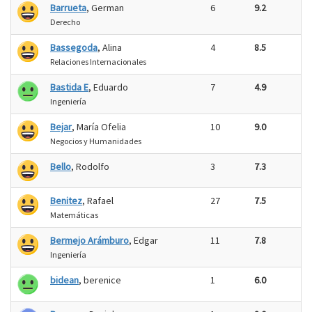
Barrueta
, German
6
9.2
Derecho
Bassegoda
, Alina
4
8.5
Relaciones Internacionales
Bastida E
, Eduardo
7
4.9
Ingeniería
Bejar
, María Ofelia
10
9.0
Negocios y Humanidades
Bello
, Rodolfo
3
7.3
Benitez
, Rafael
27
7.5
Matemáticas
Bermejo Arámburo
, Edgar
11
7.8
Ingeniería
bidean
, berenice
1
6.0