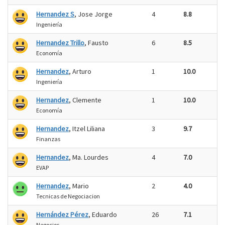
Hernandez S
, Jose Jorge
4
8.8
Ingeniería
Hernandez Trillo
, Fausto
6
8.5
Economía
Hernandez
, Arturo
1
10.0
Ingeniería
Hernandez
, Clemente
1
10.0
Economía
Hernandez
, Itzel Liliana
3
9.7
Finanzas
Hernandez
, Ma. Lourdes
4
7.0
EVAP
Hernandez
, Mario
2
4.0
Tecnicas de Negociacion
Hernández Pérez
, Eduardo
26
7.1
Negocios