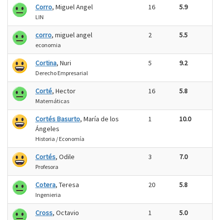
Corro
, Miguel Angel
16
5.9
LIN
corro
, miguel angel
2
5.5
economia
Cortina
, Nuri
5
9.2
Derecho Empresarial
Corté
, Hector
16
5.8
Matemáticas
Cortés Basurto
, María de los
1
10.0
Ángeles
Historia / Economía
Cortés
, Odile
3
7.0
Profesora
Cotera
, Teresa
20
5.8
Ingenieria
Cross
, Octavio
1
5.0