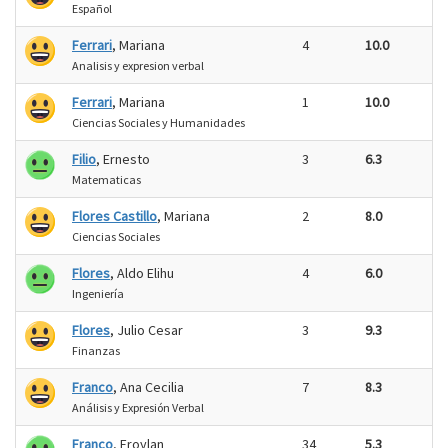
Español
Ferrari
, Mariana
4
10.0
Analisis y expresion verbal
Ferrari
, Mariana
1
10.0
Ciencias Sociales y Humanidades
Filio
, Ernesto
3
6.3
Matematicas
Flores Castillo
, Mariana
2
8.0
Ciencias Sociales
Flores
, Aldo Elihu
4
6.0
Ingeniería
Flores
, Julio Cesar
3
9.3
Finanzas
Franco
, Ana Cecilia
7
8.3
Análisis y Expresión Verbal
Franco
, Froylan
34
5.3