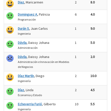
Diaz
, Maricarmen
2
8.0
Dominguez A
, Patricia
6
4.0
Programación
Durán S
, Juan Carlos
1
9.0
Ingenieria
Dávila
, Daissy Johana
1
5.0
Administración
Dávila
, Daissy Johana
1
2.0
Administración e Innovación en Modelos
de Negocios
Díaz Martín
, Diego
2
10.0
Ingeniería
Díaz
, Linda
2
4.5
Economia y Estado
Echeverria Furió
, Gilberto
10
5.5
Ingeniería