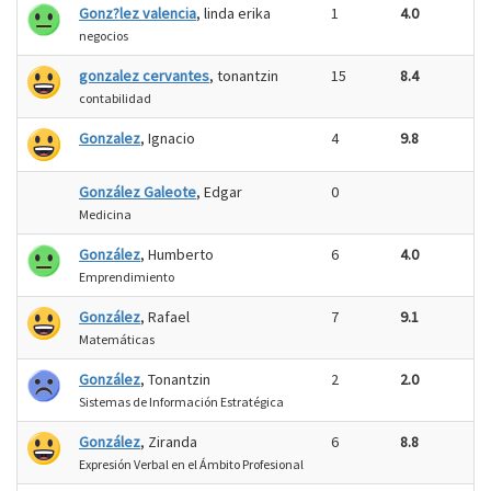
Gonz?lez valencia
, linda erika
1
4.0
negocios
gonzalez cervantes
, tonantzin
15
8.4
contabilidad
Gonzalez
, Ignacio
4
9.8
González Galeote
, Edgar
0
Medicina
González
, Humberto
6
4.0
Emprendimiento
González
, Rafael
7
9.1
Matemáticas
González
, Tonantzin
2
2.0
Sistemas de Información Estratégica
González
, Ziranda
6
8.8
Expresión Verbal en el Ámbito Profesional