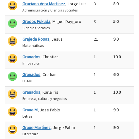
Graciano Vera Martínez
, Jorge Luis
3
8.0
Administración y Ciencias Sociales
Grados Fukuda
, Miguel Daygoro
3
5.0
Ciencias Sociales
Grajeda Rosas
, Jesus
21
9.0
Matemáticas
Granados
, Christian
1
10.0
Innovación
Granados
, Cristian
1
6.0
EGADE
Granados
, Karla Iris
1
10.0
Empresa, cultura y negocios
Graue M
, Jose Pablo
1
9.0
Letras
Graue Martínez
, Jorge Pablo
1
9.0
Literatura