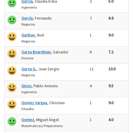
García
, Claudia Erika
2
5.0
Ingeniería
García
, Fernando
7
6.9
Negocios
Garibay
, Noé
1
9.0
Negocios
Garza Boardman
, Salvador
6
7.2
Director
Garza G.
, Juan Sergio
11
10.0
Negocios
Ginzo
, Pablo Antonio
4
9.5
Ingeniería
Gomez Vargas
, Christian
1
9.0
Filosofia
Gomez
, Miguel Ángel
1
4.0
Matematicas/ Preparatoria