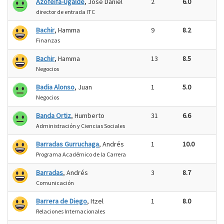
Azofeifa-Ugalde
, Jose Daniel
2
6.0
director de entrada ITC
Bachir
, Hamma
9
8.2
Finanzas
Bachir
, Hamma
13
8.5
Negocios
Badia Alonso
, Juan
1
5.0
Negocios
Banda Ortiz
, Humberto
31
6.6
Administración y Ciencias Sociales
Barradas Gurruchaga
, Andrés
1
10.0
Programa Académico de la Carrera
Barradas
, Andrés
3
8.7
Comunicación
Barrera de Diego
, Itzel
1
8.0
Relaciones Internacionales