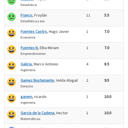
Estadistica
Franco
, Froylán
11
5.5
Estadística y eso
Fuentes Castro
, Hugo Javier
1
7.0
Economía
Fuentes N
, Elba Miriam
1
7.0
Emprendimiento
Galicia
, Marco Antonio
4
8.5
Ingenieria
Gamez Bustamante
, Velda Abigail
2
9.5
Derecho
ganem
, ricardo
1
10.0
ingenieria
Garcia de la Cadena
, Hector
1
10.0
Matemáticas