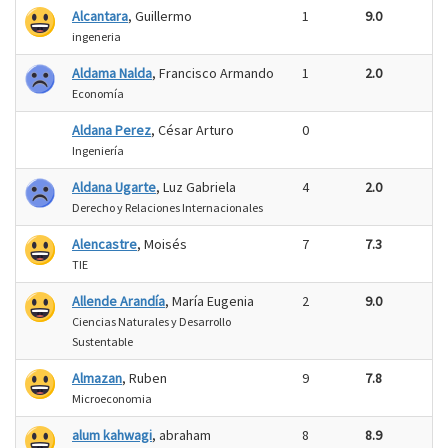
Alcantara
, Guillermo
1
9.0
ingeneria
Aldama Nalda
, Francisco Armando
1
2.0
Economía
Aldana Perez
, César Arturo
0
Ingeniería
Aldana Ugarte
, Luz Gabriela
4
2.0
Derecho y Relaciones Internacionales
Alencastre
, Moisés
7
7.3
TIE
Allende Arandía
, María Eugenia
2
9.0
Ciencias Naturales y Desarrollo
Sustentable
Almazan
, Ruben
9
7.8
Microeconomia
alum kahwagi
, abraham
8
8.9