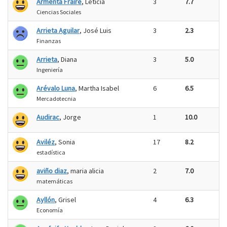
Armenta Fraire
, Leticia
3
7.7
Ciencias Sociales
Arrieta Aguilar
, José Luis
3
2.3
Finanzas
Arrieta
, Diana
3
5.0
Ingeniería
Arévalo Luna
, Martha Isabel
6
6.5
Mercadotecnia
Audirac
, Jorge
1
10.0
Aviléz
, Sonia
17
8.2
estadística
aviño diaz
, maria alicia
2
7.0
matemáticas
Ayllón
, Grisel
4
6.3
Economía