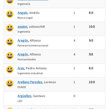
Ingeniería
Angulo
, Andrés
1
8.0
Marco Legal
aquino
, zoloxochitl
1
10.0
ingeniería
Aragón
, Alfonso
4
9.0
Panorama Internacional
Aragón
, Alfonso
4
9.8
Humanidades
Arau
, Pedro Antonio
1
8.0
Ingeniería industrial
Arellano Paredes
, Lorenzo
1
10.0
EGADE
Argüelles
, Gustavo
0
LED