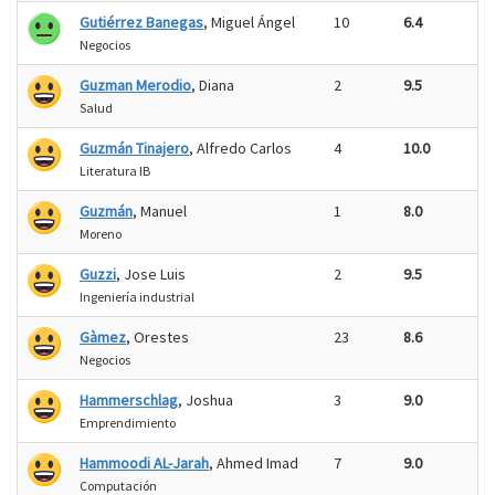
Gutiérrez Banegas
, Miguel Ángel
10
6.4
Negocios
Guzman Merodio
, Diana
2
9.5
Salud
Guzmán Tinajero
, Alfredo Carlos
4
10.0
Literatura IB
Guzmán
, Manuel
1
8.0
Moreno
Guzzi
, Jose Luis
2
9.5
Ingeniería industrial
Gàmez
, Orestes
23
8.6
Negocios
Hammerschlag
, Joshua
3
9.0
Emprendimiento
Hammoodi AL-Jarah
, Ahmed Imad
7
9.0
Computación