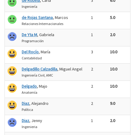
de Robina
, Carla
3
6.0
Ingeniería
de Rojas Santana
, Marcos
1
5.0
Relaciones Internacionales
De Yta M
, Gabriela
1
2.0
Programación
Del Rocío
, María
3
10.0
Contabilidad
Delgadillo Calzadilla
, Miguel Angel
2
10.0
Ingeniería Civil, AMC
Delgado
, Majo
2
10.0
Anatomía
Diaz
, Alejandro
2
9.0
Política
Diaz
, Jenny
1
2.0
Ingenieria