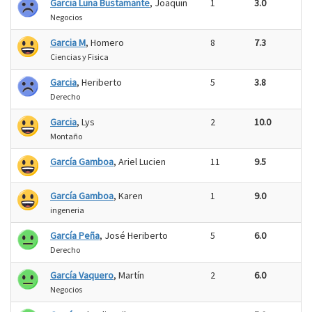
Garcia Luna Bustamante
, Joaquin
1
3.0
Negocios
Garcia M
, Homero
8
7.3
Ciencias y Fisica
Garcia
, Heriberto
5
3.8
Derecho
Garcia
, Lys
2
10.0
Montaño
García Gamboa
, Ariel Lucien
11
9.5
García Gamboa
, Karen
1
9.0
ingeneria
García Peña
, José Heriberto
5
6.0
Derecho
García Vaquero
, Martín
2
6.0
Negocios