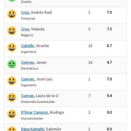
Diseño
Cruz
, Andrés Raúl
1
7.0
Finanzas
Cruz
, Yolanda
3
7.3
Negocio
Cubells
, Vicente
23
8.7
Ingenieria
Cuevas
, Javier
18
4.7
Electrónica
Cuevas
, José Luis
1
7.0
Ingeniería
Cuevas
, Laura de la O
7
9.4
Desarrollo Sustentable
D'Vivar Campos
, Rodrigo
2
9.0
Humanidades
Dana Kamahji
, Salomón
1
8.0