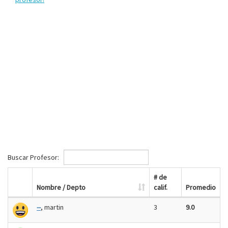
Buscar Profesor:
# de
Nombre / Depto
calif.
Promedio
--
, martin
3
9.0