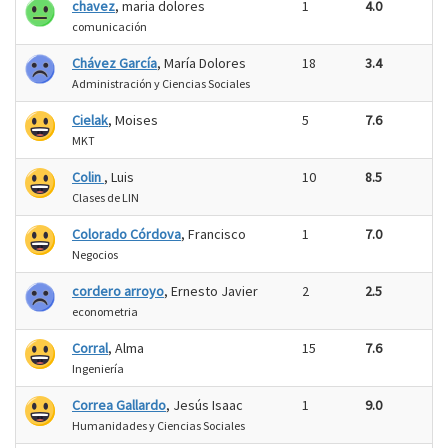
chavez
, maria dolores
1
4.0
comunicación
Chávez García
, María Dolores
18
3.4
Administración y Ciencias Sociales
Cielak
, Moises
5
7.6
MKT
Colin
, Luis
10
8.5
Clases de LIN
Colorado Córdova
, Francisco
1
7.0
Negocios
cordero arroyo
, Ernesto Javier
2
2.5
econometria
Corral
, Alma
15
7.6
Ingeniería
Correa Gallardo
, Jesús Isaac
1
9.0
Humanidades y Ciencias Sociales