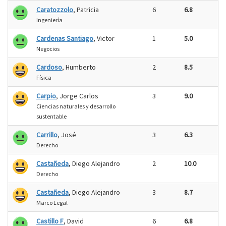
Caratozzolo
, Patricia
6
6.8
Ingeniería
Cardenas Santiago
, Victor
1
5.0
Negocios
Cardoso
, Humberto
2
8.5
Física
Carpio
, Jorge Carlos
3
9.0
Ciencias naturales y desarrollo
sustentable
Carrillo
, José
3
6.3
Derecho
Castañeda
, Diego Alejandro
2
10.0
Derecho
Castañeda
, Diego Alejandro
3
8.7
Marco Legal
Castillo F
, David
6
6.8