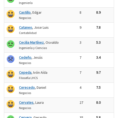
Ingeniería
Castillo
, Edgar
8
8.9
Negocios
Cataneo
, Jose Luis
9
7.8
Contabilidad
Cecilia Martínez
, Osvaldo
3
5.3
Ingeniería y Ciencias
Cedeño
, Jesús
7
3.4
Negocios
Cepeda
, Ivón Aída
7
9.7
Filosofía LHCS
Cerecedo
, Daniel
4
7.5
Negocios
Cervates
, Laura
27
8.0
Negocios
Cervera
, Gerardo
35
5.8