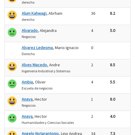
derecho
Alum Kahwagi
, Abrham
36
8.2
derecho
Alvarado
, Alejandra
4
5.0
Negocios
Alvarez Ledesma
, Mario Ignacio
0
Derecho
Alves Macedo
, Andre
2
8.5
Ingenieria Industrial y Sistemas
Ambia
, Oliver
4
5.5
Escuela de negocios
Anaya
, Hector
1
8.0
Negocios
Anaya
, Hector
2
4.0
Humanidades y Ciencias Sociales
Angelo Notarantonio
, Lino Andrea
34
7.3