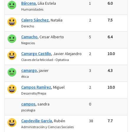
Bárcena
, Lilia Estela
1
6.0
Humanidades
Calero Sánchez
, Natalia
2
7.5
Derecho
Camacho
, Cesar Alberto
5
6.4
Negocios
Camargo Castillo
, Javier Alejandro
2
10.0
Claves de la felicidad - Optativa
camargo
, javier
3
4.3
ética
Campos Ramírez
, Miguel
2
10.0
Desarrollo/Prepa
campos
, sandra
0
pscologia
Capdeville García
, Rubén
38
7.7
Administración y Ciencias Sociales