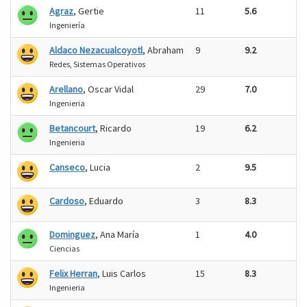
Agraz
, Gertie
11
5.6
Ingeniería
Aldaco Nezacualcoyotl
, Abraham
9
9.2
Redes, Sistemas Operativos
Arellano
, Oscar Vidal
29
7.0
Ingenieria
Betancourt
, Ricardo
19
6.2
Ingenieria
Canseco
, Lucia
2
9.5
Cardoso
, Eduardo
3
8.3
Dominguez
, Ana María
1
4.0
Ciencias
Felix Herran
, Luis Carlos
15
8.3
Ingenieria