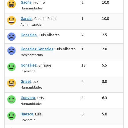
Gaona
, Ivonne
2
10.0
Humanidades
García
, Claudia Erika
1
10.0
Administracion
Gonzales
, Luis Alberto
2
2.5
Gonzalez Gonzalez
, Luis Alberto
1
2.0
Mercadotecnia
González
, Enrique
18
5.5
Ingeniería
Grisel
, Luz
4
9.3
Humanidades
Guevara
, Lety
3
6.3
Humanidades
Huesca
, Luis
6
5.0
Economia