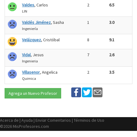
Valdes
, Carlos
2
6.5
LIN
Valdés Jiménez
, Sasha
1
3.0
Ingeniería
Velázquez
, Cristóbal
8
9.1
Vidal
, Jesus
7
2.6
Ingenieria
Villasenor
, Angelica
2
3.5
Quimica
Agrega un Nuevo Profesor
Acerca de
|
Ayuda
|
Enviar Comentarios
|
Términos de Uso
©2026 MisProfesores.com