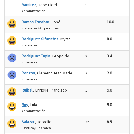
Ramirez
, Jose Fidel
0
Administracion
Ramos Escobar
, José
1
10.0
Ingeniería / Arquitectura
Rodriguez Sifuentes
, Myrta
1
8.0
Ingeniería
Rodriguez Tapia
, Leopoldo
8
3.4
Ingenieria
Ronzon
, Clement Jean Marie
2
2.0
Ingenieria
Ruibal
, Enrique Francisco
1
9.0
Ruy
, Lula
1
9.0
Administración
Salazar
, Heraclio
26
8.5
Estatica/Dinamica