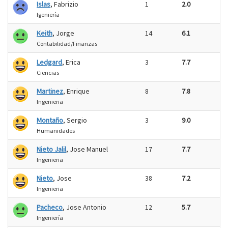
Islas
, Fabrizio
1
2.0
Igeniería
Keith
, Jorge
14
6.1
Contabilidad/Finanzas
Ledgard
, Erica
3
7.7
Ciencias
Martinez
, Enrique
8
7.8
Ingenieria
Montaño
, Sergio
3
9.0
Humanidades
Nieto Jalil
, Jose Manuel
17
7.7
Ingenieria
Nieto
, Jose
38
7.2
Ingenieria
Pacheco
, Jose Antonio
12
5.7
Ingeniería