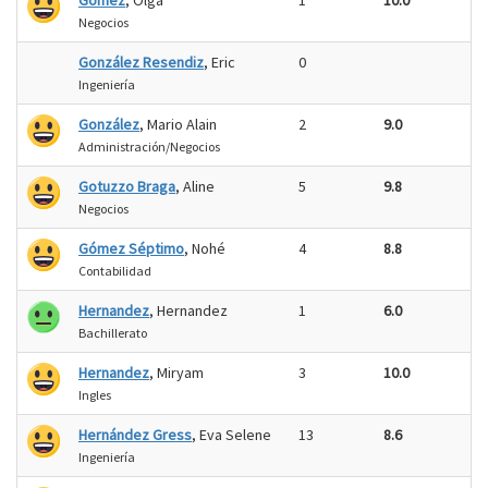
Gomez
, Olga
1
10.0
Negocios
González Resendiz
, Eric
0
Ingeniería
González
, Mario Alain
2
9.0
Administración/Negocios
Gotuzzo Braga
, Aline
5
9.8
Negocios
Gómez Séptimo
, Nohé
4
8.8
Contabilidad
Hernandez
, Hernandez
1
6.0
Bachillerato
Hernandez
, Miryam
3
10.0
Ingles
Hernández Gress
, Eva Selene
13
8.6
Ingeniería