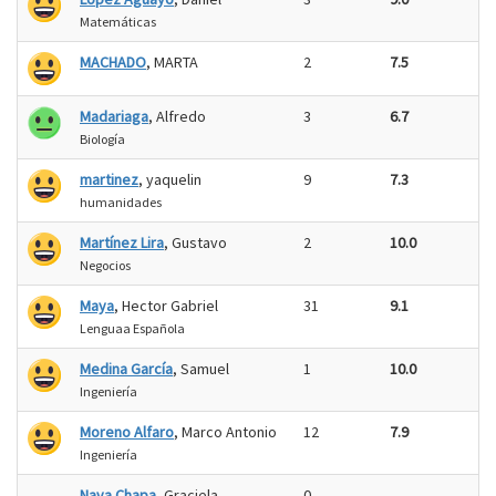
Matemáticas
MACHADO
, MARTA
2
7.5
Madariaga
, Alfredo
3
6.7
Biología
martinez
, yaquelin
9
7.3
humanidades
Martínez Lira
, Gustavo
2
10.0
Negocios
Maya
, Hector Gabriel
31
9.1
Lenguaa Española
Medina García
, Samuel
1
10.0
Ingeniería
Moreno Alfaro
, Marco Antonio
12
7.9
Ingeniería
Nava Chapa
, Graciela
0