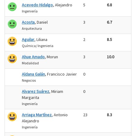
Acevedo Hidalgo
, Alejandro
5
6.8
Ingeniería
Acosta
, Daniel
3
6.7
Arquitectura
Aguilar
, Liliana
2
8.5
Química/ Ingenieria
Ahue Amado
, Morun
3
10.0
Modalidad
Aldana Galán
, Francisco Javier
0
Negocios
Alvarez Suárez
, Miriam
0
Margarita
Ingeniería
Arriaga Martínez
, Antonio
23
8.3
Alejandro
Ingeniería