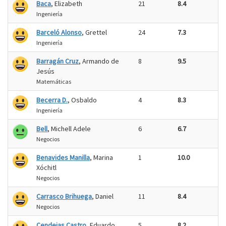
Baca
, Elizabeth
21
8.4
Ingeniería
Barceló Alonso
, Grettel
24
7.3
Ingeniería
Barragán Cruz
, Armando de
8
9.5
Jesús
Matemáticas
Becerra D.
, Osbaldo
4
8.3
Ingeniería
Bell
, Michell Adele
6
6.7
Negocios
Benavides Manilla
, Marina
1
10.0
Xóchitl
Negocios
Carrasco Brihuega
, Daniel
11
8.4
Negocios
Cendejas Castro
, Eduardo
5
8.2