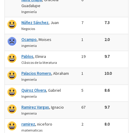
Guadalupe
Ingeniería
Núñez Sánchez
, Juan
7
7.3
Negocios
Ocampo
, Moises
1
2.0
ingenieria
Pablos
, Elmira
19
9.7
Clàsicos de la literatura
Palacios Romero
, Abraham
1
10.0
Ingeniería
Quiroz Olvera
, Gabriel
5
8.6
Ingeniería
Ramirez Vargas
, Ignacio
67
9.7
Ingenieria
ramirez
, niceforo
2
8.0
matematicas