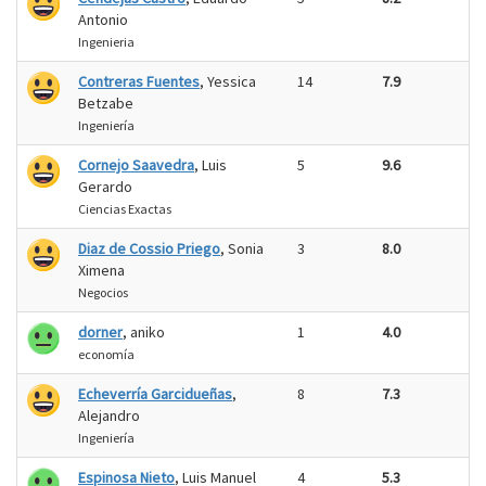
Antonio
Ingenieria
Contreras Fuentes
, Yessica
14
7.9
Betzabe
Ingeniería
Cornejo Saavedra
, Luis
5
9.6
Gerardo
Ciencias Exactas
Diaz de Cossio Priego
, Sonia
3
8.0
Ximena
Negocios
dorner
, aniko
1
4.0
economía
Echeverría Garcidueñas
,
8
7.3
Alejandro
Ingeniería
Espinosa Nieto
, Luis Manuel
4
5.3