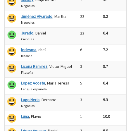
Negocios
Jiménez Alvarado
, Martha
22
9.2
Negocios
Jurado
, Daniel
23
6.4
Ciencias
ledesma
, che?
6
7.2
filosofia
Licona Ramirez
, Victor Miguel
3
9.7
Filosofía
Lopez Acosta
, Maria Teresa
5
6.4
Lengua española
Lugo Neria
, Bernabe
3
9.3
Negocios
Luna
, Flavio
1
10.0
López Aguayo
, Daniel
3
9.0