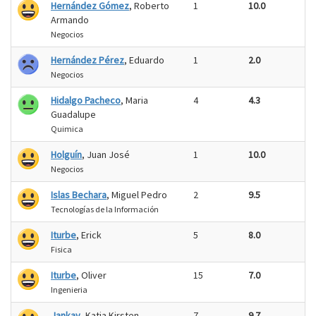
Hernández Gómez
, Roberto
1
10.0
Armando
Negocios
Hernández Pérez
, Eduardo
1
2.0
Negocios
Hidalgo Pacheco
, Maria
4
4.3
Guadalupe
Quimica
Holguín
, Juan José
1
10.0
Negocios
Islas Bechara
, Miguel Pedro
2
9.5
Tecnologías de la Información
Iturbe
, Erick
5
8.0
Fisica
Iturbe
, Oliver
15
7.0
Ingenieria
Jankay
, Katja Kirsten
7
9.7