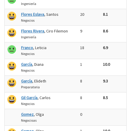
Ingeniería
Flores Eslava
, Santos
20
8.1
Negocios
Flores Rivera
, Ciro Filemon
9
8.6
Ingeniería
Franco
, Leticia
18
6.9
Negocios
García
, Diana
1
10.0
Negocios
García
, Elideth
8
9.3
Preparatoria
Gil García
, Carlos
8
8.5
Negocios
Gomez
, Olga
0
Negocioas