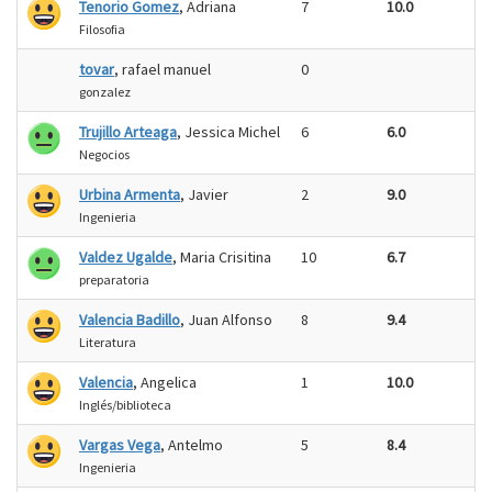
Tenorio Gomez
, Adriana
7
10.0
Filosofia
tovar
, rafael manuel
0
gonzalez
Trujillo Arteaga
, Jessica Michel
6
6.0
Negocios
Urbina Armenta
, Javier
2
9.0
Ingenieria
Valdez Ugalde
, Maria Crisitina
10
6.7
preparatoria
Valencia Badillo
, Juan Alfonso
8
9.4
Literatura
Valencia
, Angelica
1
10.0
Inglés/biblioteca
Vargas Vega
, Antelmo
5
8.4
Ingenieria