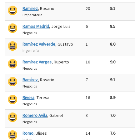
Ramirez
, Rosario
20
9.1
Preparatoria
Ramos Madrid
, Jorge Luis
6
8.5
Negocios
Ramírez Valverde
, Gustavo
1
8.0
Ingeniería
Ramírez Vargas
, Ruperto
16
9.0
Negocios
Ramírez
, Rosario
7
9.1
Negocios
Rivera
, Teresa
16
8.9
Negocios
Romero Avila
, Gabriel
3
7.0
Negocios
Romo
, Ulises
14
7.6
Ingles