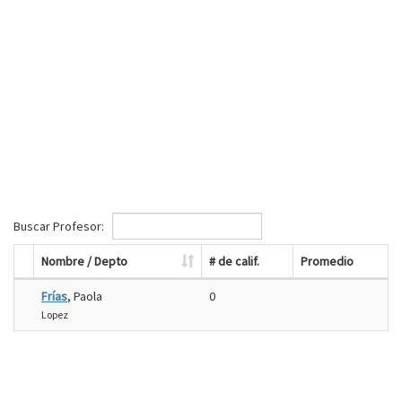
Buscar Profesor:
Nombre / Depto
# de calif.
Promedio
Frías
, Paola
0
Lopez