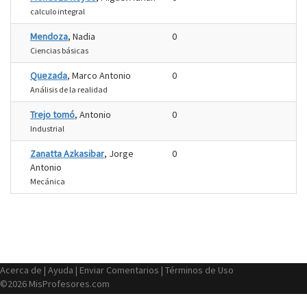
calculo integral
Mendoza
, Nadia
0
Ciencias básicas
Quezada
, Marco Antonio
0
Análisis de la realidad
Trejo tomó
, Antonio
0
Industrial
Zanatta Azkasibar
, Jorge
0
Antonio
Mecánica
Acerca de
|
Ayuda
|
Enviar Comentarios
|
Términos de Uso
©2026 MisProfesores.com