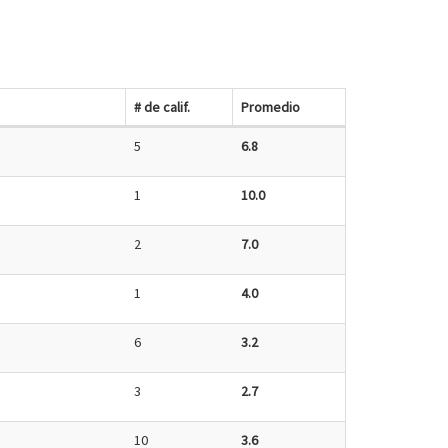
# de calif.
Promedio
5
6.8
1
10.0
2
7.0
1
4.0
6
3.2
3
2.7
10
3.6