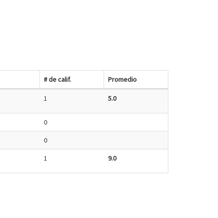
# de calif.
Promedio
1
5.0
0
0
1
9.0