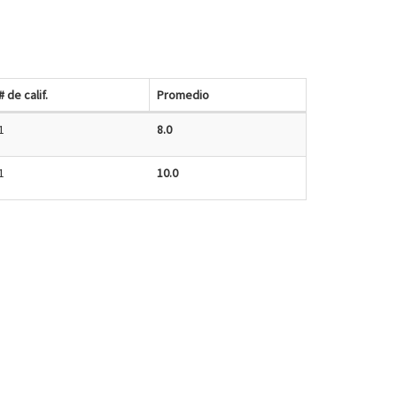
# de calif.
Promedio
1
8.0
1
10.0