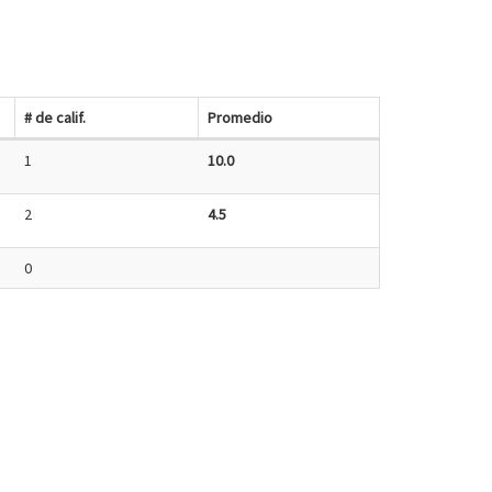
# de calif.
Promedio
1
10.0
2
4.5
0