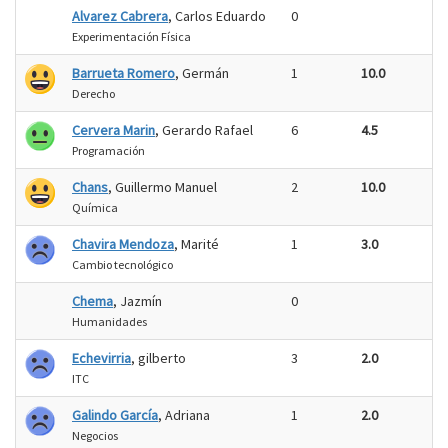
Alvarez Cabrera
, Carlos Eduardo
0
Experimentación Física
Barrueta Romero
, Germán
1
10.0
Derecho
Cervera Marin
, Gerardo Rafael
6
4.5
Programación
Chans
, Guillermo Manuel
2
10.0
Química
Chavira Mendoza
, Marité
1
3.0
Cambio tecnológico
Chema
, Jazmín
0
Humanidades
Echevirria
, gilberto
3
2.0
ITC
Galindo García
, Adriana
1
2.0
Negocios