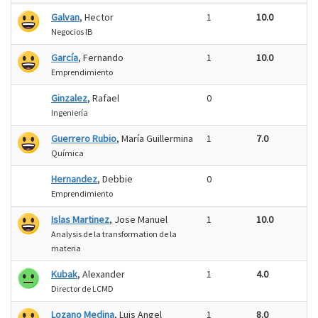
Galvan
, Hector
1
10.0
Negocios IB
García
, Fernando
1
10.0
Emprendimiento
Ginzalez
, Rafael
0
Ingeniería
Guerrero Rubio
, María Guillermina
1
7.0
Química
Hernandez
, Debbie
0
Emprendimiento
Islas Martinez
, Jose Manuel
1
10.0
Analysis de la transformation de la
materia
Kubak
, Alexander
1
4.0
Director de LCMD
Lozano Medina
, Luis Angel
1
8.0