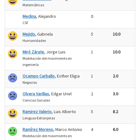
Matemáticas
Medina
, Alejandro
0
CSF
Mejido
, Gabriela
5
10.0
Humanidades
Miró Zárate
, Jorge Luis
1
10.0
Modelación del movimiento en
ingeniería
Ocampo Carballo
, Esther Eligia
1
2.0
Negocios
Olvera Varillas
, Edgar Uriel
2
3.0
Ciencias Sociales
Ramirez Valerio
, Luis Alberto
5
8.2
Lenguas Extranjeras
Ramírez Moreno
, Marco Antonio
4
6.0
Modelación del movimiento en