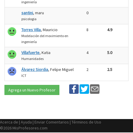
ingeniería
santini
, maru
0
psicologia
Torres Villa
, Mauricio
8
4.9
Modelación del movimiento en
ingeniería
Villafuerte
, Katia
4
5.0
Humanidades
Álvarez Siordia
, Felipe Miguel
2
2.5
ICT
Agrega un Nuevo Profesor
Acerca de
|
Ayuda
|
Enviar Comentarios
|
Términos de Uso
©2026 MisProfesores.com