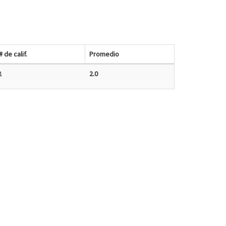
# de calif.
Promedio
1
2.0