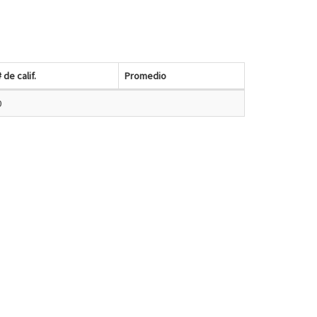
# de calif.
Promedio
0