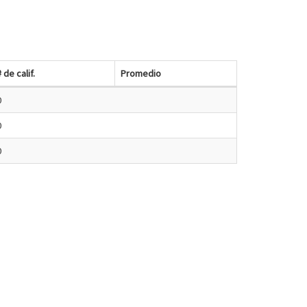
# de calif.
Promedio
0
0
0