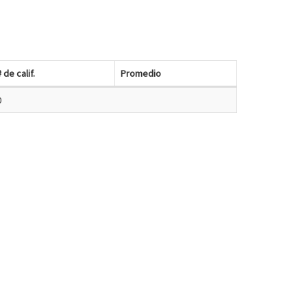
# de calif.
Promedio
0