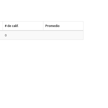
# de calif.
Promedio
0