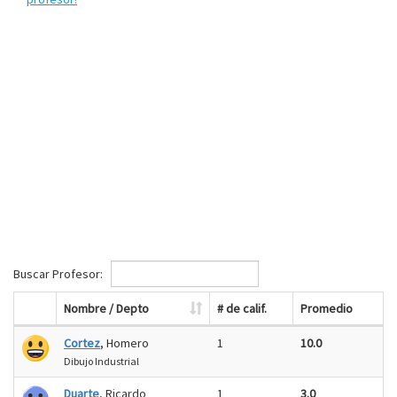
Buscar Profesor:
Nombre / Depto
# de calif.
Promedio
Cortez
, Homero
1
10.0
Dibujo Industrial
Duarte
, Ricardo
1
3.0