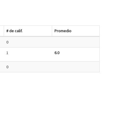
# de calif.
Promedio
0
1
6.0
0