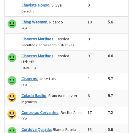
Chavista alonso
, Silvya
0
Derecho
Ching Wesman
, Ricardo
10
5.6
FCA
Cisneros Martinez
, Jessica
0
Facultad ciencias administrativas
Cisneros Martinez
, Jessica
9
6.6
Lizbeth
UABC FCA
Cisneros
, Jose Luis
3
5.7
FCA
Colado Basilio
, Francisco Javier
6
9.7
Ingenieria
Contreras Cervantes
, Bertha Alicia
17
7.2
FCA
Cordova Quijada
, Blanca Estela
13
5.6