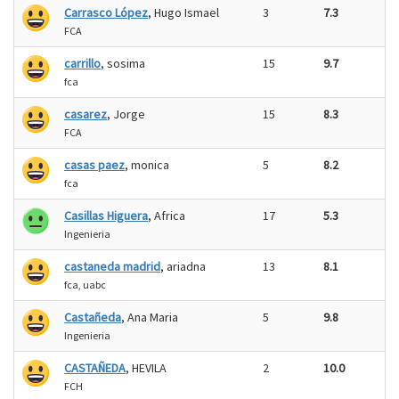
Carrasco López
, Hugo Ismael
3
7.3
FCA
carrillo
, sosima
15
9.7
fca
casarez
, Jorge
15
8.3
FCA
casas paez
, monica
5
8.2
fca
Casillas Higuera
, Africa
17
5.3
Ingenieria
castaneda madrid
, ariadna
13
8.1
fca, uabc
Castañeda
, Ana Maria
5
9.8
Ingenieria
CASTAÑEDA
, HEVILA
2
10.0
FCH