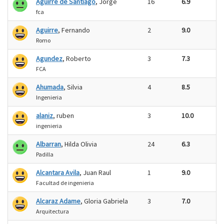
Aguirre de Santiago
, Jorge
16
6.9
fca
Aguirre
, Fernando
2
9.0
Romo
Agundez
, Roberto
3
7.3
FCA
Ahumada
, Silvia
4
8.5
Ingenieria
alaniz
, ruben
3
10.0
ingenieria
Albarran
, Hilda Olivia
24
6.3
Padilla
Alcantara Avila
, Juan Raul
1
9.0
Facultad de ingenieria
Alcaraz Adame
, Gloria Gabriela
3
7.0
Arquitectura