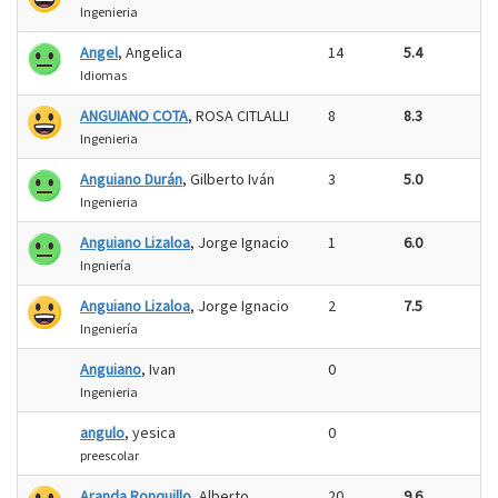
Ingenieria
Angel
, Angelica
14
5.4
Idiomas
ANGUIANO COTA
, ROSA CITLALLI
8
8.3
Ingenieria
Anguiano Durán
, Gilberto Iván
3
5.0
Ingenieria
Anguiano Lizaloa
, Jorge Ignacio
1
6.0
Ingniería
Anguiano Lizaloa
, Jorge Ignacio
2
7.5
Ingeniería
Anguiano
, Ivan
0
Ingenieria
angulo
, yesica
0
preescolar
Aranda Ronquillo
, Alberto
20
9.6