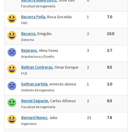
Becerra Buenrostro
, José Luis
0
Facultad de ingeniería
Becerra Peña
, Rosa Gricelda
1
7.0
FAD
Becerra
, Emigdio
2
10.0
Derecho
Bejarano
, Alma Sonia
3
3.7
Arquitectura y Diseño
Beltran Contreras
, Omar Enrique
2
9.5
FCA
beltran partida
, ernesto alonso
1
2.0
instituto de ingenieria
Bernal Sagaste
, Carlos Alfonso
2
6.5
Facultad de ingeniería
Bernard Nunez
, Julio
23
7.8
Ingenieria