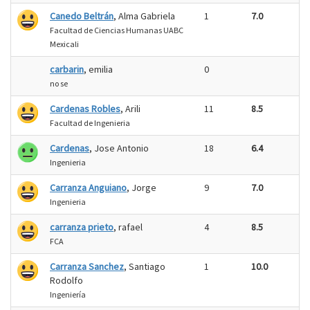
Canedo Beltrán
, Alma Gabriela
1
7.0
Facultad de Ciencias Humanas UABC
Mexicali
carbarin
, emilia
0
no se
Cardenas Robles
, Arili
11
8.5
Facultad de Ingenieria
Cardenas
, Jose Antonio
18
6.4
Ingenieria
Carranza Anguiano
, Jorge
9
7.0
Ingenieria
carranza prieto
, rafael
4
8.5
FCA
Carranza Sanchez
, Santiago
1
10.0
Rodolfo
Ingeniería