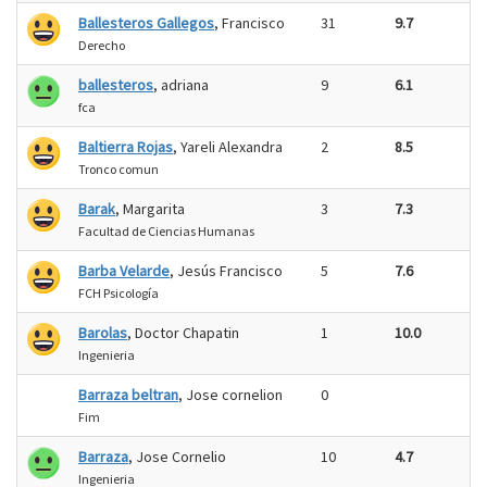
Ballesteros Gallegos
, Francisco
31
9.7
Derecho
ballesteros
, adriana
9
6.1
fca
Baltierra Rojas
, Yareli Alexandra
2
8.5
Tronco comun
Barak
, Margarita
3
7.3
Facultad de Ciencias Humanas
Barba Velarde
, Jesús Francisco
5
7.6
FCH Psicología
Barolas
, Doctor Chapatin
1
10.0
Ingenieria
Barraza beltran
, Jose cornelion
0
Fim
Barraza
, Jose Cornelio
10
4.7
Ingenieria