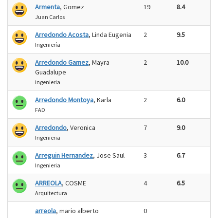
Armenta
, Gomez
19
8.4
Juan Carlos
Arredondo Acosta
, Linda Eugenia
2
9.5
Ingeniería
Arredondo Gamez
, Mayra
2
10.0
Guadalupe
ingenieria
Arredondo Montoya
, Karla
2
6.0
FAD
Arredondo
, Veronica
7
9.0
Ingenieria
Arreguin Hernandez
, Jose Saul
3
6.7
Ingenieria
ARREOLA
, COSME
4
6.5
Arquitectura
arreola
, mario alberto
0