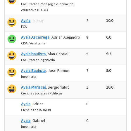
Facultad de Pedagogia e inovacion
educativa (UABC)
Aviña
, Juana
2
10.0
FCA
Ayala Ascarrega
, Adrian Alejandro
8
6.0
CISA / Anatomía
Ayala bautista
, Alan Gabriel
5
9.2
Facultad de ingeniería
Ayala Bautista
, Jose Ramon
7
9.0
Ingenieria
Ayala Mariscal
, Sergio Yalot
1
10.0
Ciencias Sociales y Políticas
Ayala
, Adrian
0
Ciencias de la salud
Ayala
, Gabriel
0
Ingenieria