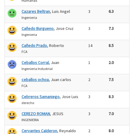
Humanas
Cazares Beltran
, Luis Angel
3
6.3
Ingenieria
Cañedo Burgueno
, Jose Cruz
3
7.3
Ingenieria
Cañedo Prado
, Roberto
14
8.5
FCA
Ceballos Corral
, Juan
1
2.0
Ingenieria Industrial
ceballos ochoa
, Juan carlos
2
7.5
FCA
Cebreros Samaniego
, Jose Luis
3
8.3
derecho
CEREZO ROMAN
, JESUS
3
7.0
INGENIERIA
Cervantes Calderon
, Reynaldo
2
8.0