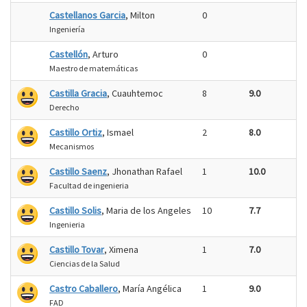
Castellanos Garcia
, Milton
0
Ingeniería
Castellón
, Arturo
0
Maestro de matemáticas
Castilla Gracia
, Cuauhtemoc
8
9.0
Derecho
Castillo Ortiz
, Ismael
2
8.0
Mecanismos
Castillo Saenz
, Jhonathan Rafael
1
10.0
Facultad de ingenieria
Castillo Solis
, Maria de los Angeles
10
7.7
Ingenieria
Castillo Tovar
, Ximena
1
7.0
Ciencias de la Salud
Castro Caballero
, María Angélica
1
9.0
FAD