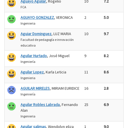
Aguayo Aguilar
, Rogelio
10
7.2
FCA
AGUAYO GONZALEZ
, VERONICA
2
5.0
Ingenieria
Aguiar Dominguez
, LUZ MARIA
10
9.7
Facultad de pedagogía e innovación
educativa
Aguilar Hurtado
, José Miguel
9
8.2
Ingeniería
Aguilar Lopez
, Karla Leticia
11
8.6
Ingenieria
AGUILAR MIRELES
, MIRIAM EURIDICE
16
2.8
Ingeniería
Aguilar Robles Labrada
, Fernando
25
6.9
Alan
Ingenieria
Aguilar salimas
, Wendolyn eliza
1
9.0