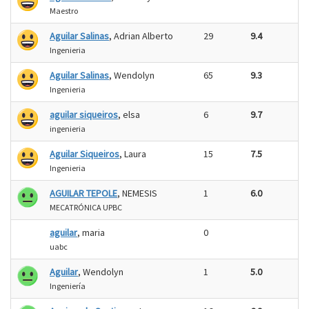
Maestro
Aguilar Salinas
, Adrian Alberto
29
9.4
Ingenieria
Aguilar Salinas
, Wendolyn
65
9.3
Ingenieria
aguilar siqueiros
, elsa
6
9.7
ingenieria
Aguilar Siqueiros
, Laura
15
7.5
Ingenieria
AGUILAR TEPOLE
, NEMESIS
1
6.0
MECATRÓNICA UPBC
aguilar
, maria
0
uabc
Aguilar
, Wendolyn
1
5.0
Ingeniería