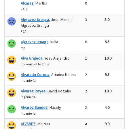
Alcaraz
, Martha
0
FAD
Algravez Uranga
, Jose Manuel
3
3.0
Algravez Uranga
FCA
algravez uruaga
, lucia
6
6.5
fca
Alva Grajeda
, Yoav Alejandro
1
10.0
Ingenieria Electrica
Alvarado Corona
, Ariadna Karina
2
9.5
Ingeniería
Alvarez Reyes
, David Rogelio
2
10.0
ingenieria
Alvarez Sandez
, Hacely
2
4.0
ingeniería
ALVAREZ
, MARCO
4
9.0