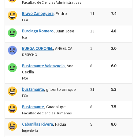
Facultad de Ciencias Administrativas
Bravo Zanoguera
, Pedro
11
7.4
FCA
Burciaga Romero
, Juan Jose
13
4.8
fca
BURGA CORONEL
, ANGELICA
1
2.0
DERECHO
Bustamante Valenzuela
, Ana
8
6.0
Cecilia
FCA
bustamante
, gilberto enrique
21
9.3
FCA
Bustamante
, Guadalupe
8
7.5
Facultad de Ciencias Humanas
Cabanillas Rivera
, Fadua
9
8.0
Ingenieria