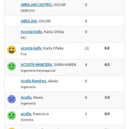
ABRAJAN CASTRO
, OSCAR
0
DERECHO
ABRAJAN
, OSCAR
0
Acosta Kelly
, Karla Ofelia
0
FAC
acosta kelly
, Karla Ofelia
11
8.8
FCA
ACOSTA MANCERA
, SURIA KAREN
4
6.0
Ingenieria Aeroespacial
Acuña Ramírez
, Alexis
0
Ingeniería
Acuña
, Alexis
6
3.0
Ingeniería
acuña
, francisco
2
6.0
Derecho