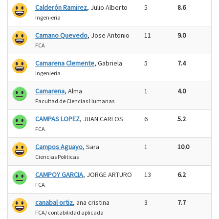
Calderón Ramirez
, Julio Alberto
5
8.6
Ingenieria
Camano Quevedo
, Jose Antonio
11
9.0
FCA
Camarena Clemente
, Gabriela
5
7.4
Ingenieria
Camarena
, Alma
1
4.0
Facultad de Ciencias Humanas
CAMPAS LOPEZ
, JUAN CARLOS
6
5.2
FCA
Campos Aguayo
, Sara
1
10.0
Ciencias Politicas
CAMPOY GARCIA
, JORGE ARTURO
13
6.2
FCA
canabal ortiz
, ana cristina
3
7.7
FCA/ contabilidad aplicada