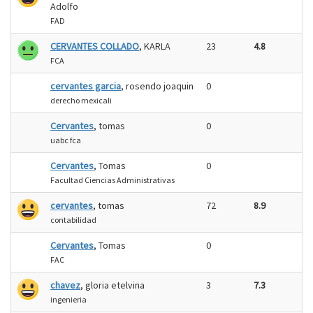
Adolfo
FAD
CERVANTES COLLADO
, KARLA
23
4.8
FCA
cervantes garcia
, rosendo joaquin
0
derecho mexicali
Cervantes
, tomas
0
uabc fca
Cervantes
, Tomas
0
Facultad Ciencias Administrativas
cervantes
, tomas
72
8.9
contabilidad
Cervantes
, Tomas
0
FAC
chavez
, gloria etelvina
3
7.3
ingenieria