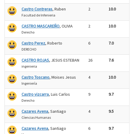
Castro Contreras
, Ruben
2
10.0
Facultad de Infenieria
CASTRO MASCAREÑO
, OLIVIA
2
10.0
Derecho
Castro Perez
, Roberto
6
7.0
DERECHO
CASTRO ROJAS
, JESUS ESTEBAN
26
7.6
ingenieria
Castro Toscano
, Moises Jesus
4
10.0
Ingeniería
Castro vizcarra
, Luis Carlos
9
9.7
Derecho
Cazares Avena
, Santiago
4
9.5
Cíencias Humanas
Cazares Avena
, Santiago
6
9.7