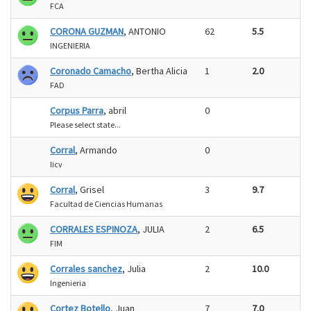
FCA
CORONA GUZMAN
, ANTONIO
62
5.5
INGENIERIA
Coronado Camacho
, Bertha Alicia
1
2.0
FAD
Corpus Parra
, abril
0
Please select state...
Corral
, Armando
0
Iicv
Corral
, Grisel
3
9.7
Facultad de Ciencias Humanas
CORRALES ESPINOZA
, JULIA
2
6.5
FIM
Corrales sanchez
, Julia
2
10.0
Ingenieria
Cortez Botello
, Juan
7
7.0