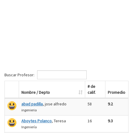
Buscar Profesor:
# de
Nombre / Depto
calif.
Promedio
abad padilla
, jose alfredo
58
9.2
ingenieria
Aboytes Polanco
, Teresa
16
9.3
Ingeniería