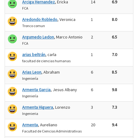
Arciga Hernandez
, Ericka
14
6.9
FCA
Aredondo Robledo
, Veronica
1
8.0
Tronco comun
Argumedo Ledon
, Marco Antonio
2
6.5
FCA
arias beltrán
, carla
1
7.0
facultad de ciencias humanas
Arias Leon
, Abraham
6
8.5
Ingeniería
Armenta Garcia
, Jesus Albany
6
9.8
Ingeniería
Armenta Higuera
, Lorenzo
3
7.3
Ingenieria
Armenta
, Aureliano
20
9.4
Facultad de Ciencias Administrativas