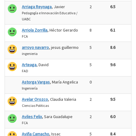
Arriaga Reynaga
, Javier
2
6.5
Pedagogía e Innovación Educativa /
UABC
Arriola Zorrilla
, Héctor Gerardo
8
6.1
FCA
arroyo navarro
, jesus guillermo
5
8.6
ingenieria
Arteaga
, David
5
9.6
FAD
Astorga Vargas
, María Angelica
0
Ingeniería
Avelar Orozco
, Claudia Valeria
2
9.5
Ciencias Politicas
Aviles Felix
, Sara Guadalupe
2
6.0
FCA
Aviña Camacho
, Issac
5
8.4