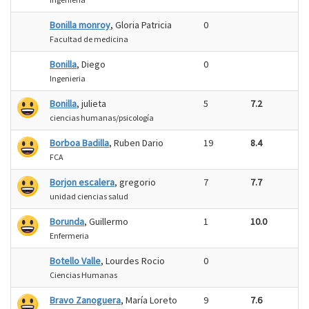
Bonilla monroy
, Gloria Patricia
0
Facultad de medicina
Bonilla
, Diego
0
Ingenieria
Bonilla
, julieta
5
7.2
ciencias humanas/psicología
Borboa Badilla
, Ruben Dario
19
8.4
FCA
Borjon escalera
, gregorio
7
7.7
unidad ciencias salud
Borunda
, Guillermo
1
10.0
Enfermeria
Botello Valle
, Lourdes Rocio
0
Ciencias Humanas
Bravo Zanoguera
, María Loreto
9
7.6