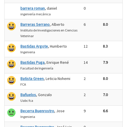
barrera roman
, daniel
0
ingeniería mecánica
Barreras Serrano
, Alberto
6
8.0
Instituto de Investigaciones en Ciencias
Veterinar
Bastidas Argote
, Humberto
12
8.3
Ingenieria
Bastidas Puga
, Enrique René
14
7.9
Facultad de Ingeniería
Batista Green
, Leticia Nohemi
2
8.0
FCA
Bañuelos
, Gonzalo
2
7.0
Uabc fca
Becerra Buenrostro
, Jose
9
6.6
Ingenieria