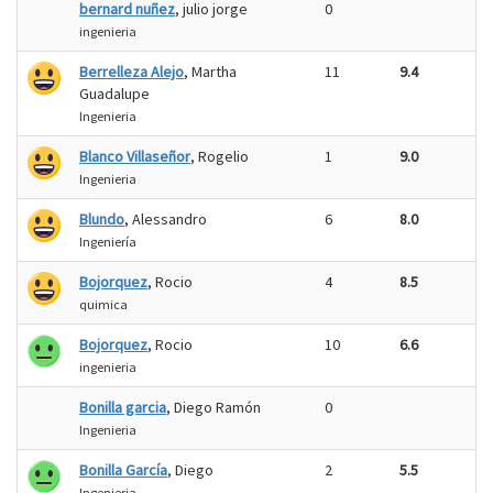
bernard nuñez
, julio jorge
0
ingenieria
Berrelleza Alejo
, Martha
11
9.4
Guadalupe
Ingenieria
Blanco Villaseñor
, Rogelio
1
9.0
Ingenieria
Blundo
, Alessandro
6
8.0
Ingeniería
Bojorquez
, Rocio
4
8.5
quimica
Bojorquez
, Rocio
10
6.6
ingenieria
Bonilla garcia
, Diego Ramón
0
Ingenieria
Bonilla García
, Diego
2
5.5
Ingenieria