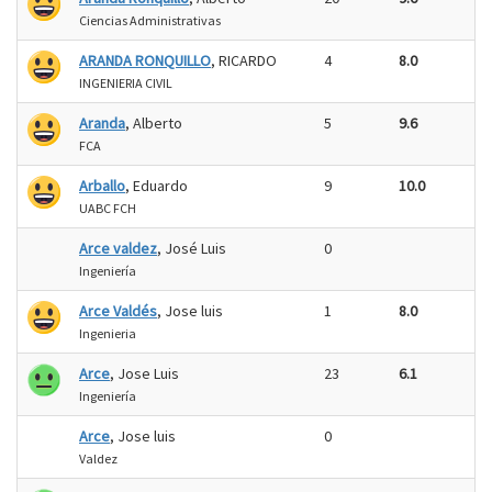
Ciencias Administrativas
ARANDA RONQUILLO
, RICARDO
4
8.0
INGENIERIA CIVIL
Aranda
, Alberto
5
9.6
FCA
Arballo
, Eduardo
9
10.0
UABC FCH
Arce valdez
, José Luis
0
Ingeniería
Arce Valdés
, Jose luis
1
8.0
Ingenieria
Arce
, Jose Luis
23
6.1
Ingeniería
Arce
, Jose luis
0
Valdez