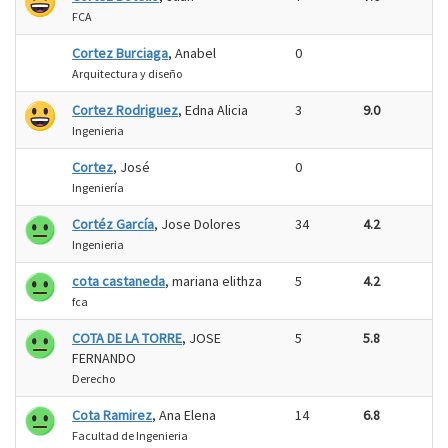
FCA
Cortez Burciaga
, Anabel
0
Arquitectura y diseño
Cortez Rodriguez
, Edna Alicia
3
9.0
Ingenieria
Cortez
, José
0
Ingeniería
Cortéz García
, Jose Dolores
34
4.2
Ingenieria
cota castaneda
, mariana elithza
5
4.2
fca
COTA DE LA TORRE
, JOSE
5
5.8
FERNANDO
Derecho
Cota Ramirez
, Ana Elena
14
6.8
Facultad de Ingenieria