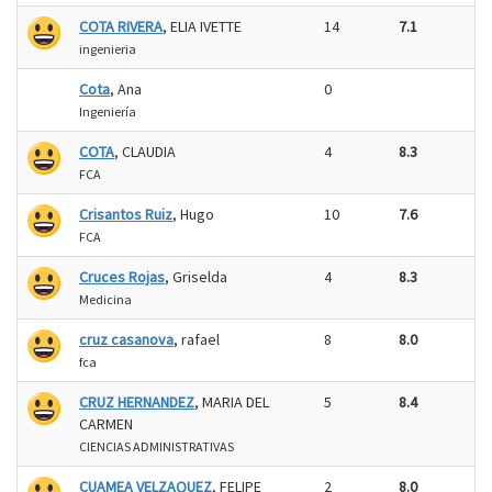
COTA RIVERA
, ELIA IVETTE
14
7.1
ingenieria
Cota
, Ana
0
Ingeniería
COTA
, CLAUDIA
4
8.3
FCA
Crisantos Ruiz
, Hugo
10
7.6
FCA
Cruces Rojas
, Griselda
4
8.3
Medicina
cruz casanova
, rafael
8
8.0
fca
CRUZ HERNANDEZ
, MARIA DEL
5
8.4
CARMEN
CIENCIAS ADMINISTRATIVAS
CUAMEA VELZAQUEZ
, FELIPE
2
8.0