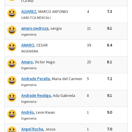
FCA Mxli
ALVAREZ
, MARCO ANTONIO
4
7.3
UABC FCA MEXICALI
amaro pedroza
, sergio
21
9.1
ingenieria
AMARO
, CESAR
39
8.4
INGENIERIA
Amaro
, Victor Hugo
25
8.1
Ingenieria
Andrade Peralta
, Maria del Carmen
5
7.2
Ingenieria
Andrade Reatiga
, Ada Gabriela
8
9.1
Ingenieria
Andrés
, Leon Kwan
1
9.0
Ingeniería
Angel Rocha
, Jesus
1
7.0