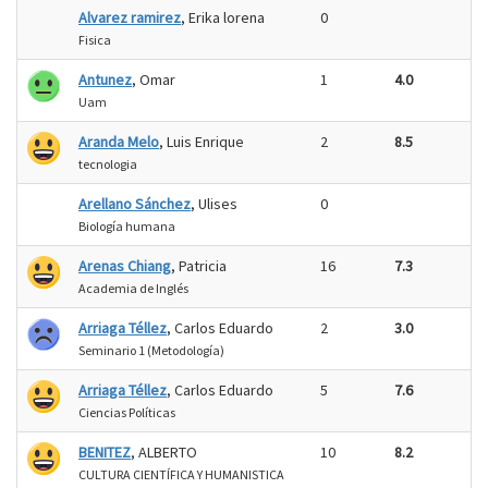
Alvarez ramirez
, Erika lorena
0
Fisica
Antunez
, Omar
1
4.0
Uam
Aranda Melo
, Luis Enrique
2
8.5
tecnologia
Arellano Sánchez
, Ulises
0
Biología humana
Arenas Chiang
, Patricia
16
7.3
Academia de Inglés
Arriaga Téllez
, Carlos Eduardo
2
3.0
Seminario 1 (Metodología)
Arriaga Téllez
, Carlos Eduardo
5
7.6
Ciencias Políticas
BENITEZ
, ALBERTO
10
8.2
CULTURA CIENTÍFICA Y HUMANISTICA