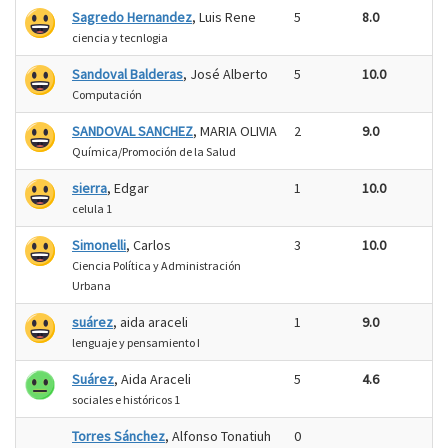
Sagredo Hernandez
, Luis Rene
5
8.0
ciencia y tecnlogia
Sandoval Balderas
, José Alberto
5
10.0
Computación
SANDOVAL SANCHEZ
, MARIA OLIVIA
2
9.0
Química/Promoción de la Salud
sierra
, Edgar
1
10.0
celula 1
Simonelli
, Carlos
3
10.0
Ciencia Política y Administración
Urbana
suárez
, aida araceli
1
9.0
lenguaje y pensamiento I
Suárez
, Aida Araceli
5
4.6
sociales e históricos 1
Torres Sánchez
, Alfonso Tonatiuh
0