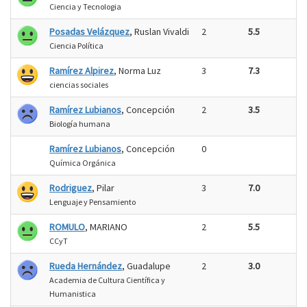
Ciencia y Tecnologia
Posadas Velázquez
, Ruslan Vivaldi
2
5.5
Ciencia Política
Ramírez Alpirez
, Norma Luz
3
7.3
ciencias sociales
Ramírez Lubianos
, Concepción
2
3.5
Biología humana
Ramírez Lubianos
, Concepción
0
Química Orgánica
Rodriguez
, Pilar
3
7.0
Lenguaje y Pensamiento
ROMULO
, MARIANO
2
5.5
CCyT
Rueda Hernández
, Guadalupe
2
3.0
Academia de Cultura Científica y
Humanistica