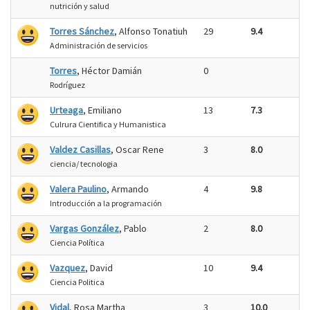
nutrición y salud
Torres Sánchez
, Alfonso Tonatiuh
29
9.4
Administración de servicios
Torres
, Héctor Damián
0
Rodríguez
Urteaga
, Emiliano
13
7.3
Culrura Cientifica y Humanistica
Valdez Casillas
, Oscar Rene
3
8.0
ciencia/ tecnologia
Valera Paulino
, Armando
4
9.8
Introducción a la programación
Vargas González
, Pablo
2
8.0
Ciencia Política
Vazquez
, David
10
9.4
Ciencia Politica
Vidal
, Rosa Martha
3
10.0