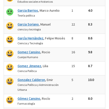
Estudios sociales e historicos
Garcia Barrios
, Marco Aurelio
1
4.0
Teoría política
Garcia Soriano
, Manuel
22
8.3
ciencia y tecnlogia
Garcìa Hernàndez
, Felipe Moisès
8
8.6
Ciencia y Tecnologìa
Gomez Cansino
, Rocio
16
9.8
Cuerpo Humano
Gomez Jimenez
, Lilia
15
8.7
Ciencia Política
Gonzalez Calderon
, Emir
5
10.0
Ciencia Política y Administración
Urbana
Gómez Cansino
, Rocío
2
8.0
Farmacología