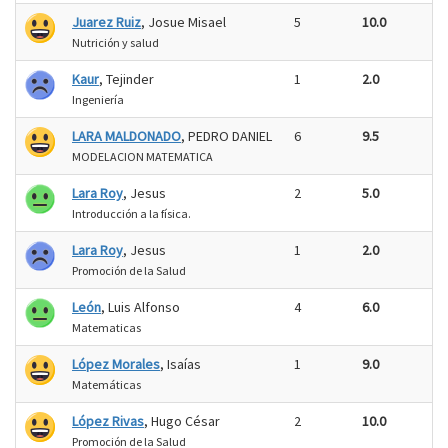
Juarez Ruiz
, Josue Misael
5
10.0
Nutrición y salud
Kaur
, Tejinder
1
2.0
Ingeniería
LARA MALDONADO
, PEDRO DANIEL
6
9.5
MODELACION MATEMATICA
Lara Roy
, Jesus
2
5.0
Introducción a la física.
Lara Roy
, Jesus
1
2.0
Promoción de la Salud
León
, Luis Alfonso
4
6.0
Matematicas
López Morales
, Isaías
1
9.0
Matemáticas
López Rivas
, Hugo César
2
10.0
Promoción de la Salud