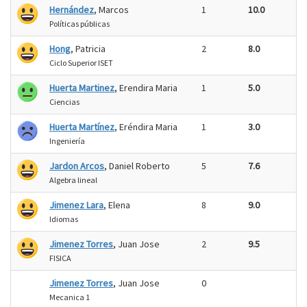
Hernández
, Marcos
1
10.0
Políticas públicas
Hong
, Patricia
2
8.0
Ciclo Superior ISET
Huerta Martinez
, Erendira Maria
1
5.0
Ciencias
Huerta Martínez
, Eréndira Maria
1
3.0
Ingeniería
Jardon Arcos
, Daniel Roberto
5
7.6
Algebra lineal
Jimenez Lara
, Elena
8
9.0
Idiomas
Jimenez Torres
, Juan Jose
2
9.5
FISICA
Jimenez Torres
, Juan Jose
0
Mecanica 1