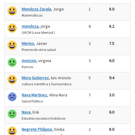
Mendoza Zavala
, Jorge
1
8.0
Matemáticas
mendoza
, jorge
6
8.2
UACM (casa libertad )
Merino
, Javier
2
7.5
Promoción de la salud
monzon
, virginia
3
6.0
frances
Mora Gutierrez
, luis Ariosto
5
9.4
cultura cientifica y humanistica
Nava Martinez
, Alma Nora
7
3.0
Salud Pública
Nava
, Erik
2
6.0
Estudios sociales e históricos
Negrete Philippe
, Emilia
2
8.0