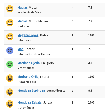
Macias
, Victor
4
7.3
academia de fisica
Macias
, Victor Manuel
4
7.8
Medrano
Magaña López
, Rafael
1
10.0
Estadística
Mar
, Hector
1
2.0
Estudios Sociales e Historicos
Martinez Ojeda
, Emigidio
6
4.5
Matematicas
Medrano Ortiz
, Estela
1
10.0
Humanidades
Mendoza Espinoza
, Jose Alberto
3
8.3
Mendoza Zabala
, Jorge
1
10.0
Matemáticas