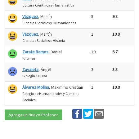
Cultura Cientifica y Humanistica
Vázquez
, Martín
5
9.8
Ciencias Sociales y Humanidades
Vázquez
, Martín
1
10.0
Ciencias Sociales e Historia
Zarate Ramos
, Daniel
19
6.7
Idiomas
Zavaleta
, Ángel
3
3.3
Biología Celular
Álvarez Molina
, Maximino Cristian
1
10.0
Colegio de Humanidades y Ciencias
Sociales
Agrega un Nuevo Profesor