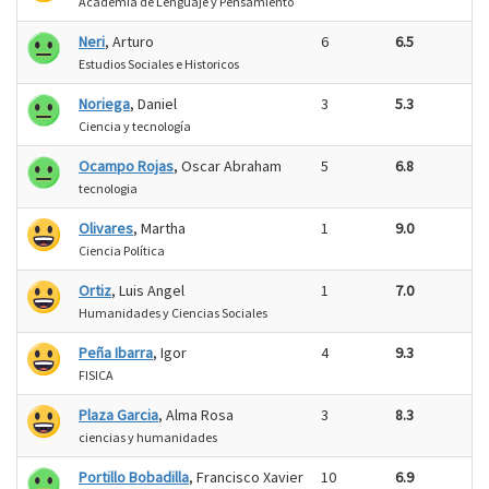
Academia de Lenguaje y Pensamiento
Neri
, Arturo
6
6.5
Estudios Sociales e Historicos
Noriega
, Daniel
3
5.3
Ciencia y tecnología
Ocampo Rojas
, Oscar Abraham
5
6.8
tecnologia
Olivares
, Martha
1
9.0
Ciencia Política
Ortiz
, Luis Angel
1
7.0
Humanidades y Ciencias Sociales
Peña Ibarra
, Igor
4
9.3
FISICA
Plaza Garcia
, Alma Rosa
3
8.3
ciencias y humanidades
Portillo Bobadilla
, Francisco Xavier
10
6.9