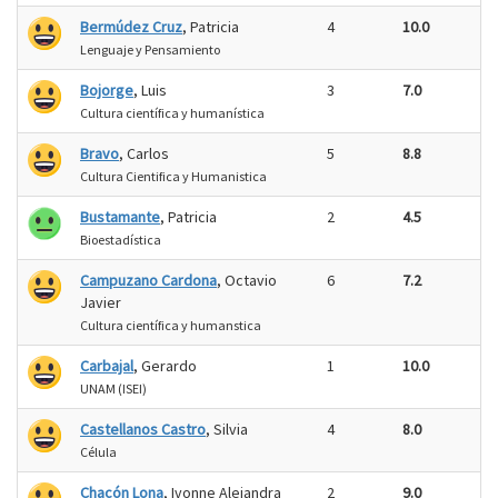
Bermúdez Cruz
, Patricia
4
10.0
Lenguaje y Pensamiento
Bojorge
, Luis
3
7.0
Cultura científica y humanística
Bravo
, Carlos
5
8.8
Cultura Cientifica y Humanistica
Bustamante
, Patricia
2
4.5
Bioestadística
Campuzano Cardona
, Octavio
6
7.2
Javier
Cultura científica y humanstica
Carbajal
, Gerardo
1
10.0
UNAM (ISEI)
Castellanos Castro
, Silvia
4
8.0
Célula
Chacón Lona
, Ivonne Alejandra
2
9.0