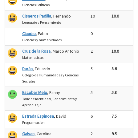
Ciencias Políticas
Cisneros Padilla
, Fernando
10
10.0
Lenguaje y Pensamiento
Claudio
, Pablo
0
Ciencias y humanidades
Cruz de la Rosa
, Marco Antonio
2
10.0
Matematicas
Durán
, Eduardo
5
8.6
Colegio de Humanidades y Ciencias
Sociales
Escobar Melo
, Fanny
5
5.8
Talle de Identidad, Conocimiento y
Aprendizaje
Estrada Espinosa
, David
6
7.5
Programacion
Galvan
, Carolina
2
9.5