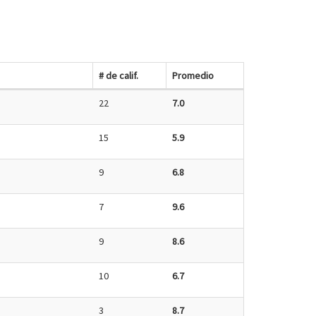
# de calif.
Promedio
22
7.0
15
5.9
9
6.8
7
9.6
9
8.6
10
6.7
3
8.7