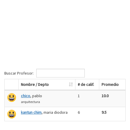
Buscar Profesor:
Nombre / Depto
# de calif.
Promedio
chico
, pablo
1
10.0
arquitectura
kantun chim
, maria diodora
6
9.5