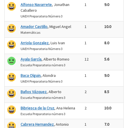
Alfonso Navarrete
, Jonathan
1
9.0
Caballero
UAEH Preparatoria Número 3
Amador Castillo
, Miguel Angel
1
10.0
Matemáticas
Arriola Gonzalez
, Luis Ivan
1
8.0
UAEH Preparatoria Número 3
Ayala García
, Alberto Romeo
12
5.6
Escuela Preparatoria número 3
Baca Olguin
, Alondra
1
9.0
UAEH Preparatoria Número 3
Baños Vázquez
, Alberto
2
8.5
Escuela Preparatoria número 3
Bibriesca de la Cruz
, Ana Helena
2
10.0
Escuela Preparatoria número 3
Cabrera Hernandez
, Antonio
1
7.0