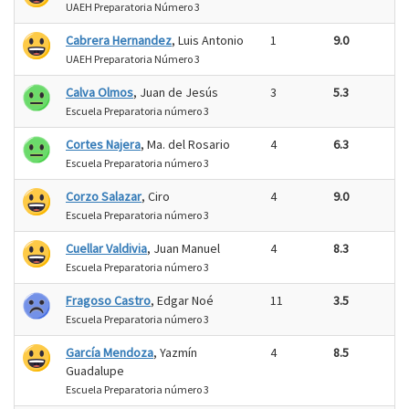
UAEH Preparatoria Número 3
Cabrera Hernandez
, Luis Antonio
1
9.0
UAEH Preparatoria Número 3
Calva Olmos
, Juan de Jesús
3
5.3
Escuela Preparatoria número 3
Cortes Najera
, Ma. del Rosario
4
6.3
Escuela Preparatoria número 3
Corzo Salazar
, Ciro
4
9.0
Escuela Preparatoria número 3
Cuellar Valdivia
, Juan Manuel
4
8.3
Escuela Preparatoria número 3
Fragoso Castro
, Edgar Noé
11
3.5
Escuela Preparatoria número 3
García Mendoza
, Yazmín
4
8.5
Guadalupe
Escuela Preparatoria número 3