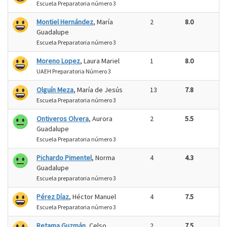
Escuela Preparatoria número 3
Montiel Hernández
, María
2
8.0
Guadalupe
Escuela Preparatoria número 3
Moreno Lopez
, Laura Mariel
1
8.0
UAEH Preparatoria Número 3
Olguín Meza
, María de Jesús
13
7.8
Escuela Preparatoria número 3
Ontiveros Olvera
, Aurora
2
5.5
Guadalupe
Escuela Preparatoria número 3
Pichardo Pimentel
, Norma
4
4.3
Guadalupe
Escuela preparatoria número 3
Pérez Díaz
, Héctor Manuel
4
7.5
Escuela Preparatoria número 3
Retama Guzmán
, Celso
2
7.5