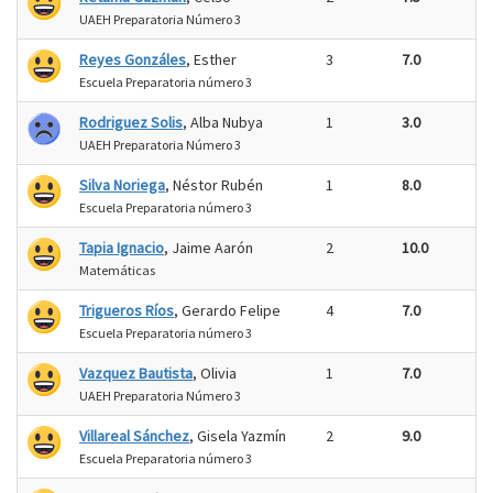
UAEH Preparatoria Número 3
Reyes Gonzáles
, Esther
3
7.0
Escuela Preparatoria número 3
Rodriguez Solis
, Alba Nubya
1
3.0
UAEH Preparatoria Número 3
Silva Noriega
, Néstor Rubén
1
8.0
Escuela Preparatoria número 3
Tapia Ignacio
, Jaime Aarón
2
10.0
Matemáticas
Trigueros Ríos
, Gerardo Felipe
4
7.0
Escuela Preparatoria número 3
Vazquez Bautista
, Olivia
1
7.0
UAEH Preparatoria Número 3
Villareal Sánchez
, Gisela Yazmín
2
9.0
Escuela Preparatoria número 3