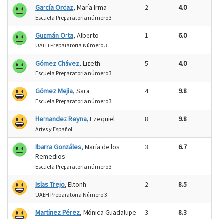
García Ordaz
, María Irma
2
4.0
Escuela Preparatoria número 3
Guzmán Orta
, Alberto
1
6.0
UAEH Preparatoria Número 3
Gómez Chávez
, Lizeth
5
4.0
Escuela Preparatoria número 3
Gómez Mejía
, Sara
4
9.8
Escuela Preparatoria número 3
Hernandez Reyna
, Ezequiel
8
9.8
Artes y Español
Ibarra Gonzáles
, María de los
3
6.7
Remedios
Escuela Preparatoria número 3
Islas Trejo
, Eltonh
2
8.5
UAEH Preparatoria Número 3
Martínez Pérez
, Mónica Guadalupe
3
8.3