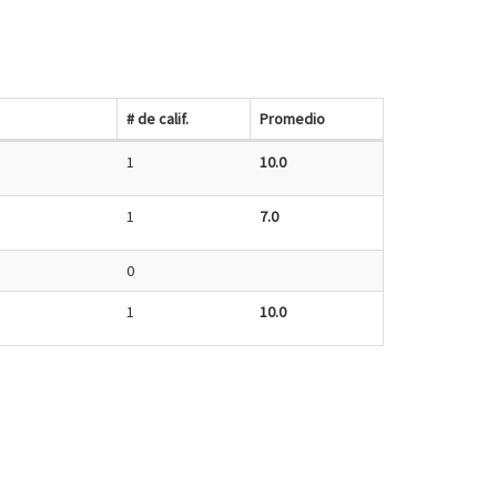
# de calif.
Promedio
1
10.0
1
7.0
0
1
10.0