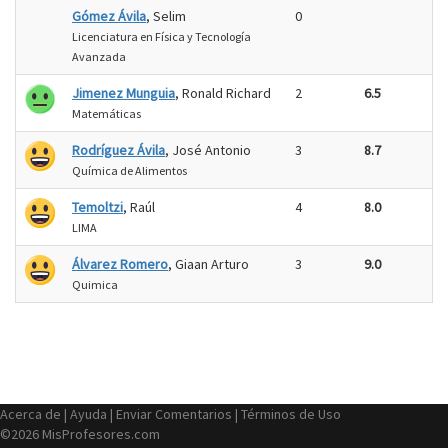
Gómez Ávila
, Selim
0
Licenciatura en Física y Tecnología
Avanzada
Jimenez Munguia
, Ronald Richard
2
6.5
Matemáticas
Rodríguez Ávila
, José Antonio
3
8.7
Química de Alimentos
Temoltzi
, Raúl
4
8.0
LIMA
Álvarez Romero
, Giaan Arturo
3
9.0
Quimica
Acerca de
|
Ayuda
|
Enviar Comentarios
|
Términos de Uso
©2026 MisProfesores.com