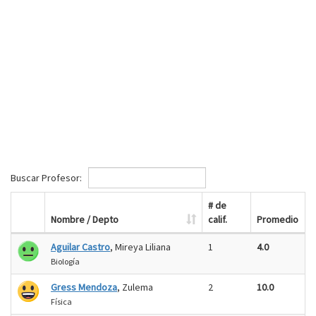
Buscar Profesor:
# de
Nombre / Depto
calif.
Promedio
Aguilar Castro
, Mireya Liliana
1
4.0
Biología
Gress Mendoza
, Zulema
2
10.0
Física