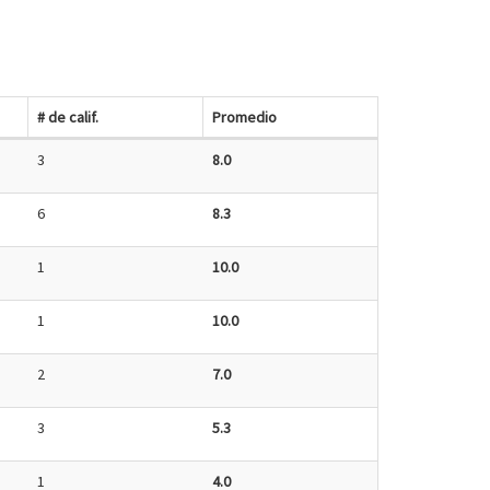
# de calif.
Promedio
3
8.0
6
8.3
1
10.0
1
10.0
2
7.0
3
5.3
1
4.0