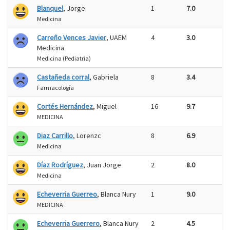
Blanquel
, Jorge
1
7.0
Medicina
Carreño Vences Javier
, UAEM
4
3.0
Medicina
Medicina (Pediatria)
Castañeda corral
, Gabriela
8
3.4
Farmacología
Cortés Hernández
, Miguel
16
9.7
MEDICINA
Diaz Carrillo
, Lorenzc
8
6.9
Medicina
Díaz Rodríguez
, Juan Jorge
2
8.0
Medicina
Echeverria Guerreo
, Blanca Nury
1
9.0
MEDICINA
Echeverria Guerrero
, Blanca Nury
2
4.5