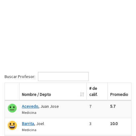
Buscar Profesor:
# de
Nombre / Depto
calif.
Promedio
Acevedo
, Juan Jose
7
5.7
Medicina
Barrita
, Joel
3
10.0
Medicina