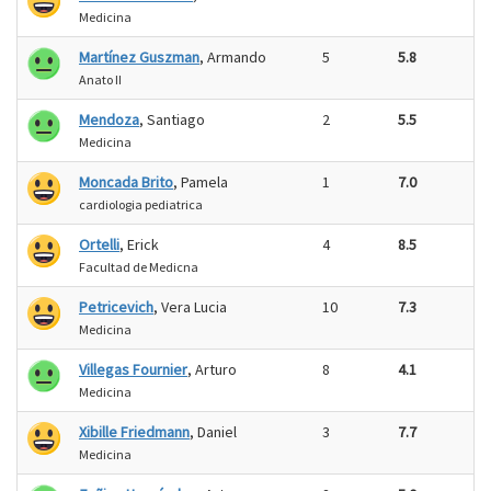
Medicina
Martínez Guszman
, Armando
5
5.8
Anato II
Mendoza
, Santiago
2
5.5
Medicina
Moncada Brito
, Pamela
1
7.0
cardiologia pediatrica
Ortelli
, Erick
4
8.5
Facultad de Medicna
Petricevich
, Vera Lucia
10
7.3
Medicina
Villegas Fournier
, Arturo
8
4.1
Medicina
Xibille Friedmann
, Daniel
3
7.7
Medicina