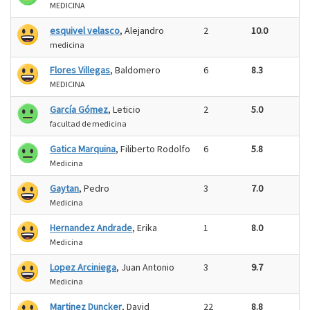
MEDICINA
esquivel velasco
, Alejandro
2
10.0
medicina
Flores Villegas
, Baldomero
6
8.3
MEDICINA
García Gómez
, Leticio
2
5.0
facultad de medicina
Gatica Marquina
, Filiberto Rodolfo
6
5.8
Medicina
Gaytan
, Pedro
3
7.0
Medicina
Hernandez Andrade
, Erika
1
8.0
Medicina
Lopez Arciniega
, Juan Antonio
3
9.7
Medicina
Martinez Duncker
, David
22
8.8