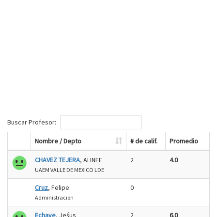
Buscar Profesor:
Nombre / Depto
# de calif.
Promedio
CHAVEZ TEJERA
, ALINEE
2
4.0
UAEM VALLE DE MEXICO LDE
Cruz
, Felipe
0
Administracion
Echave
, Jeśus
2
6.0