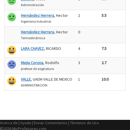
Administración
Hernández Herrera
, Hector
2
5.5
Ingenieria Industrial
Hernández Herrera
, Hector
0
Termodinámica
LARA CHAVEZ
, RICARDO
4
7.5
Mejia Corona
, Rodolfo
3
2.7
profesor de asignatura
VALLE
, UAEM VALLE DE MEXICO
1
10.0
ADMINISTRACION
Acerca de
|
Ayuda
|
Enviar Comentarios
|
Términos de Uso
©2026 MisProfesores.com