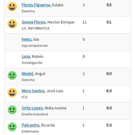
Flores Figueroa
, Eulalia
2
9.5
Derecho
Gaona Flores
, Hector Enrique
11
9.1
LIC. INFORMATICA
heinz
, luis
0
ing computacion
Luna
, Rubén
0
Investigación
Medel
, Angel
2
6.0
Derecho
Mora Santos
, José Luis
1
8.0
ICO
Ortiz Lopez
, Nidia Ivonne
1
6.0
Diseño Industrial
Pelcastre
, Ricarda
1
5.0
Enfermeria