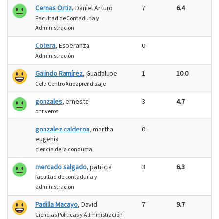
Cernas Ortiz
, Daniel Arturo
7
6.4
Facultad de Contaduría y
Administracion
Cotera
, Esperanza
0
Administración
Galindo Ramírez
, Guadalupe
1
10.0
Cele-Centro Auoaprendizaje
gonzales
, ernesto
3
4.7
ontiveros
gonzalez calderon
, martha
0
eugenia
ciencia de la conducta
mercado salgado
, patricia
3
6.3
facultad de contaduría y
administracion
Padilla Macayo
, David
7
9.7
Ciencias Políticas y Administración