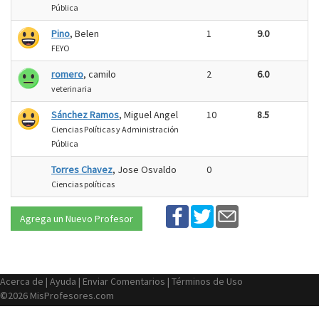
Pública
Pino
, Belen
1
9.0
FEYO
romero
, camilo
2
6.0
veterinaria
Sánchez Ramos
, Miguel Angel
10
8.5
Ciencias Políticas y Administración
Pública
Torres Chavez
, Jose Osvaldo
0
Ciencias políticas
Agrega un Nuevo Profesor
Acerca de
|
Ayuda
|
Enviar Comentarios
|
Términos de Uso
©2026 MisProfesores.com