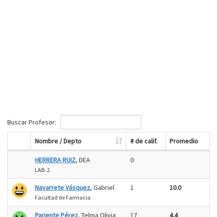
Buscar Profesor:
Nombre / Depto
# de calif.
Promedio
HERRERA RUIZ
, DEA
0
LAB. 2
Navarrete Vásquez
, Gabriel
1
10.0
Facultad de Farmacia
Pariente Pérez
, Telma Olivia
17
4.4