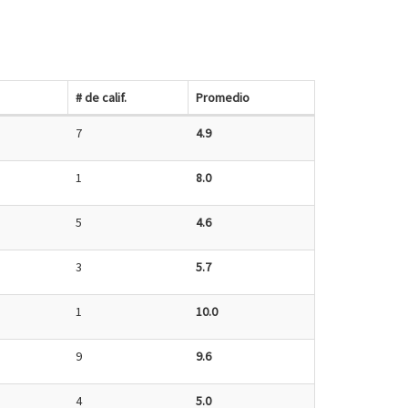
# de calif.
Promedio
7
4.9
1
8.0
5
4.6
3
5.7
1
10.0
9
9.6
4
5.0