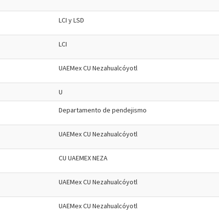
LCI y LSD
LCI
UAEMex CU Nezahualcóyotl
U
Departamento de pendejismo
UAEMex CU Nezahualcóyotl
CU UAEMEX NEZA
UAEMex CU Nezahualcóyotl
UAEMex CU Nezahualcóyotl