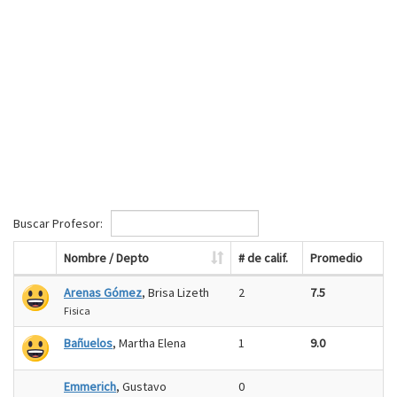
Buscar Profesor:
Nombre / Depto
# de calif.
Promedio
Arenas Gómez
, Brisa Lizeth
2
7.5
Fisica
Bañuelos
, Martha Elena
1
9.0
Emmerich
, Gustavo
0