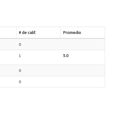
# de calif.
Promedio
0
1
5.0
0
0