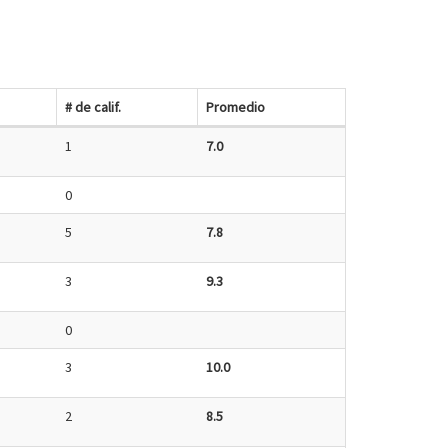
# de calif.
Promedio
1
7.0
0
5
7.8
3
9.3
0
3
10.0
2
8.5