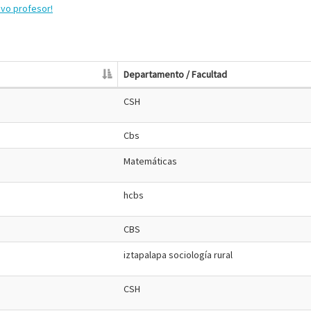
evo profesor!
Departamento / Facultad
CSH
Cbs
Matemáticas
hcbs
CBS
iztapalapa sociología rural
CSH