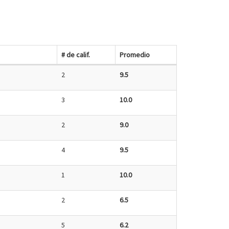
# de calif.
Promedio
2
9.5
3
10.0
2
9.0
4
9.5
1
10.0
2
6.5
5
6.2