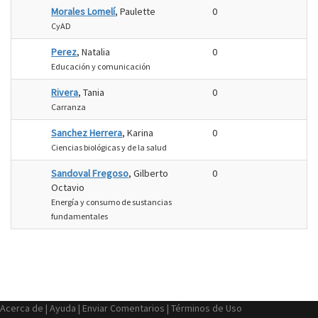
Morales Lomelí
, Paulette
0
CyAD
Perez
, Natalia
0
Educación y comunicación
Rivera
, Tania
0
Carranza
Sanchez Herrera
, Karina
0
Ciencias biológicas y de la salud
Sandoval Fregoso
, Gilberto
0
Octavio
Energía y consumo de sustancias
fundamentales
Acerca de
|
Ayuda
|
Enviar Comentarios
|
Términos de Uso