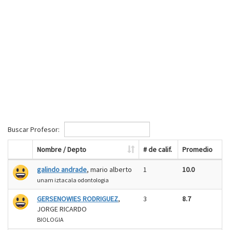
Buscar Profesor:
Nombre / Depto
# de calif.
Promedio
galindo andrade
, mario alberto
1
10.0
unam iztacala odontologia
GERSENOWIES RODRIGUEZ
,
3
8.7
JORGE RICARDO
BIOLOGIA