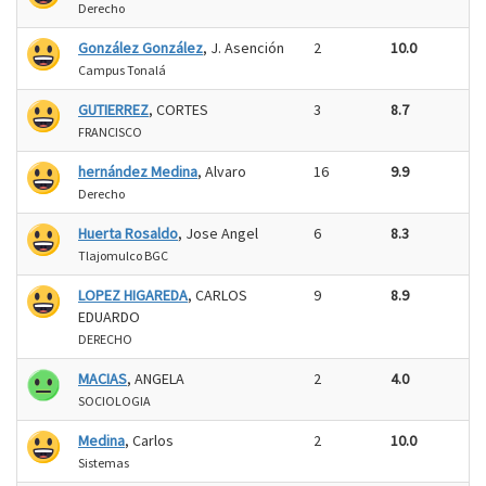
Derecho
González González
, J. Asención
2
10.0
Campus Tonalá
GUTIERREZ
, CORTES
3
8.7
FRANCISCO
hernández Medina
, Alvaro
16
9.9
Derecho
Huerta Rosaldo
, Jose Angel
6
8.3
Tlajomulco BGC
LOPEZ HIGAREDA
, CARLOS
9
8.9
EDUARDO
DERECHO
MACIAS
, ANGELA
2
4.0
SOCIOLOGIA
Medina
, Carlos
2
10.0
Sistemas