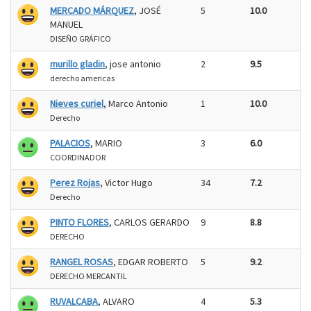
MERCADO MÁRQUEZ
, JOSÉ
5
10.0
MANUEL
DISEÑO GRÁFICO
murillo gladin
, jose antonio
2
9.5
derecho americas
Nieves curiel
, Marco Antonio
1
10.0
Derecho
PALACIOS
, MARIO
3
6.0
COORDINADOR
Perez Rojas
, Victor Hugo
34
7.2
Derecho
PINTO FLORES
, CARLOS GERARDO
9
8.8
DERECHO
RANGEL ROSAS
, EDGAR ROBERTO
5
9.2
DERECHO MERCANTIL
RUVALCABA
, ALVARO
4
5.3