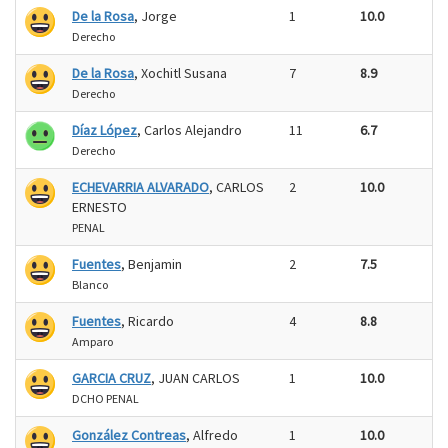
De la Rosa
, Jorge
1
10.0
Derecho
De la Rosa
, Xochitl Susana
7
8.9
Derecho
Díaz López
, Carlos Alejandro
11
6.7
Derecho
ECHEVARRIA ALVARADO
, CARLOS
2
10.0
ERNESTO
PENAL
Fuentes
, Benjamin
2
7.5
Blanco
Fuentes
, Ricardo
4
8.8
Amparo
GARCIA CRUZ
, JUAN CARLOS
1
10.0
DCHO PENAL
González Contreas
, Alfredo
1
10.0