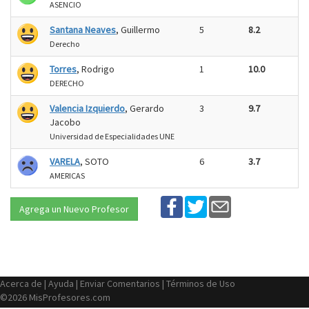
ASENCIO
Santana Neaves
, Guillermo
5
8.2
Derecho
Torres
, Rodrigo
1
10.0
DERECHO
Valencia Izquierdo
, Gerardo
3
9.7
Jacobo
Universidad de Especialidades UNE
VARELA
, SOTO
6
3.7
AMERICAS
Agrega un Nuevo Profesor
Acerca de
|
Ayuda
|
Enviar Comentarios
|
Términos de Uso
©2026 MisProfesores.com