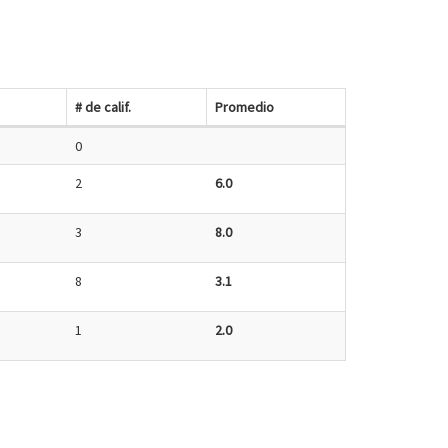
# de calif.
Promedio
0
2
6.0
3
8.0
8
3.1
1
2.0