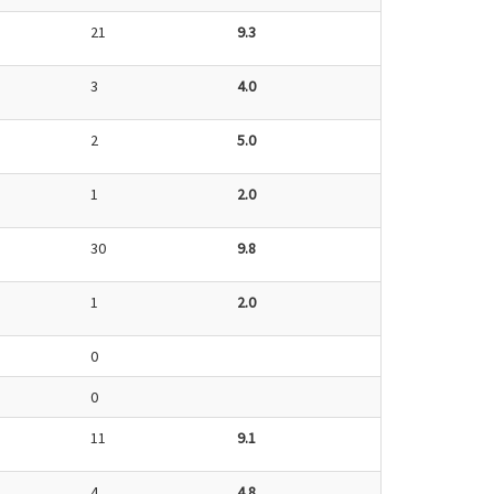
21
9.3
3
4.0
2
5.0
1
2.0
30
9.8
1
2.0
0
0
11
9.1
4
4.8