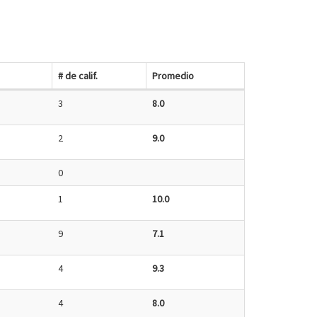
# de calif.
Promedio
3
8.0
2
9.0
0
1
10.0
9
7.1
4
9.3
4
8.0